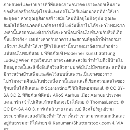
ภาพยนตร์และรายการทีวีที่แสดงภาพอนาคต เราจะออกเห็นภาพ
ของสิ่งก่อสร้างอันรุ่งโรจน์และเทคโนโลยีแห่งอนาคตที่ทำให้เรา
สะดุดตา หากคุณดูสิ่งก่อสร้างสมัยใหม่ที่มีอยู่ในปัจจุบัน คุณจะ
สัมผัสได้ถึงอนาคตที่น่าอัศจรรย์นี้ แต่วันนี้เราไม่ได้จะพาไปชมฉาก
เหล่านั้นหรอกนะแต่เรากำลังจะพาเพื่อนเพื่อนไปชื่นชมกับสิ่งที่เกิด
ขึ้นแล้วจริง ๆ เลยต่างหากกับอาคารและสถานที่สุดล้ำที่ทำออกมา
แล้วเราเห็นก็ทำให้เรารู้สึกได้เลยว่านี้อนาคตมาถึงเราแล้วอย่าง
แน่นอนไปชมกันลย 1. พิพิธภัณฑ์ Moderner Kunst Stiftung
Ludwig Wien กรุงเวียนนา อาจจะงงและสงสัยว่าทำไมถึงมีบ้านไป
ติดอยู่ตรงนั้นละสิ ซึ่งอันที่จริงแล้วตามปกติมันไม่มีหรอกนะ แต่ที่มัน
มีการสร้างบ้านเพิ่มและติดไว้แบบนั้นเพราะเป็นช่วงของการ
โปรโมทงานศิลปะในช่วงหนึ่งเท่านั้นเอง และก็เรียกความสนใจของ
ผู้พบเห็นได้ดีเลยนะ © Scarantino/วิกิมีเดียคอมมอนส์, © CC BY-
SA 3.0 2. พิพิธภัณฑ์ศิลปะ ARoS Aarhus เมือง Aarhus ประเทศ
เดนมาร์ก เข้าไปเดินแล้วเหมือนจะบินได้เลย © ThomasLendt, ©
CC BY-SA 4.0 3. การ์เด้นส์ บาย เดอะ เบย์ สิงคโปร์ศูนย์รวม
ธรรมชาติและแสงสีเสียงที่ทำให้เราเห็นว่าเราสามารถกลมกลืนและ
อยู่กับธรรมชาติได้ง่ายๆ © Kanuman/Shutterstock.com 4. VIA
57…