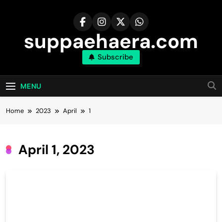
Skip
to
content
suppaehaera.com
Subscribe
MENU
Home
2023
April
1
April 1, 2023