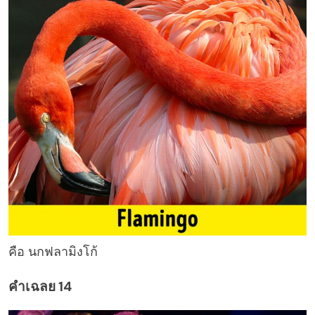
คือ นกฟลามิงโก้
คำเฉลย 14