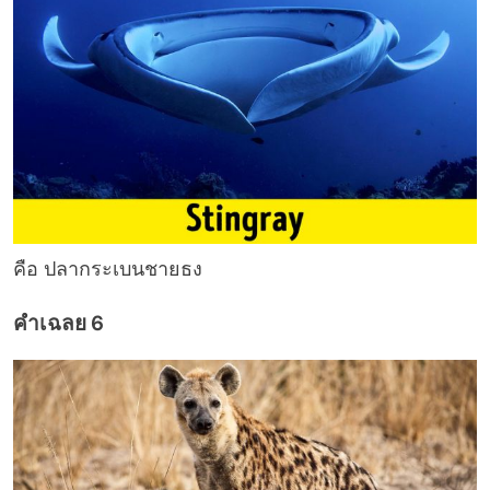
คือ ปลากระเบนชายธง
คำเฉลย 6