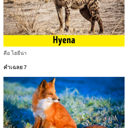
คือ ไฮยีน่า
คำเฉลย 7