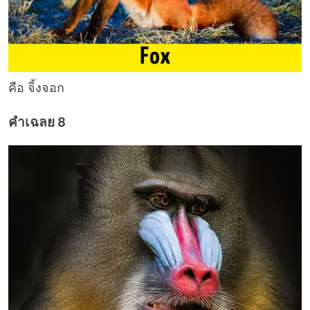
คือ จิ้งจอก
คำเฉลย 8