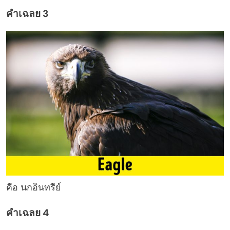
คำเฉลย 3
คือ นกอินทรีย์
คำเฉลย 4