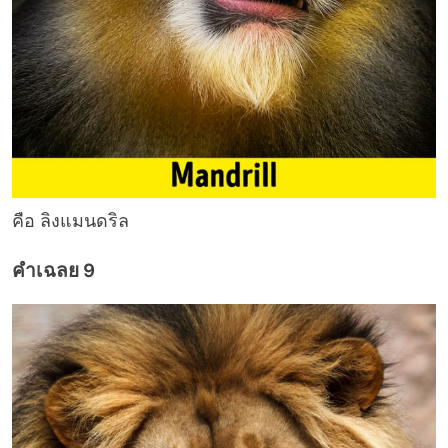
คือ ลิงแมนดริล
คำเฉลย 9