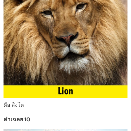
คือ สิงโต
คำเฉลย 10