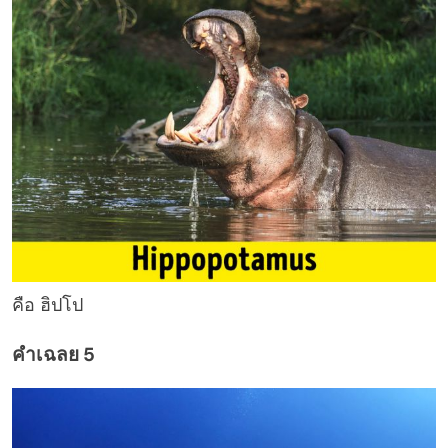
คือ ฮิปโป
คำเฉลย 5