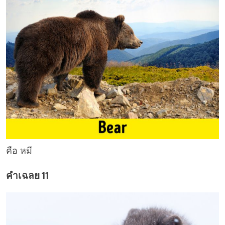
คือ หมี
คำเฉลย 11