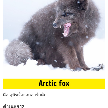
คือ สุนัขจิ้งจอกอาร์กติก
คำเฉลย 12