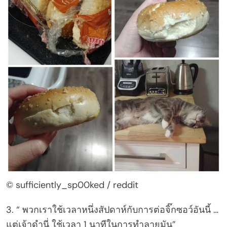
© sufficiently_sp00ked / reddit
3. “ พวกเราใช้เวลาหนึ่งสัปดาห์กับการต่อจิ๊กซอว์อันนี้ …
แต่เจ้าดำนี่ ใช้เวลา 1 นาทีในการทำลายมัน”