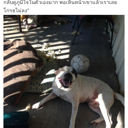
กลับดูภูมิใจในตัวเองมาก พอเห็นหน้าเขาแล้วเราเลย
โกรธไม่ลง”