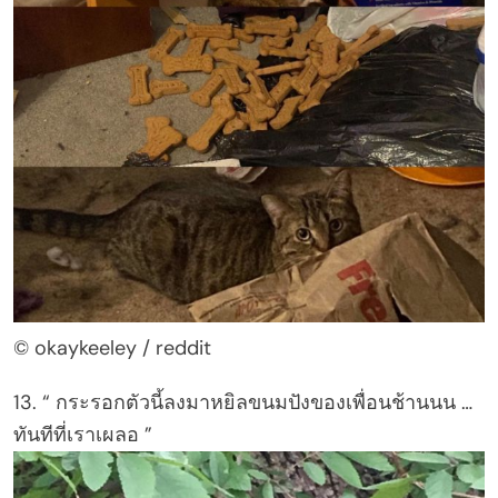
© okaykeeley / reddit
13. “ กระรอกตัวนี้ลงมาหยิลขนมปังของเพื่อนช้านนน …
ทันทีที่เราเผลอ ”