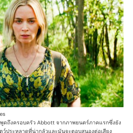
res
เรื่องพูดถึงครอบครัว Abbott จากภาพยนตร์ภาคแรกซึ่งยัง
สัตว์ประหลาดที่น่ากลัวและมันจะตอบสนองต่อเสียง