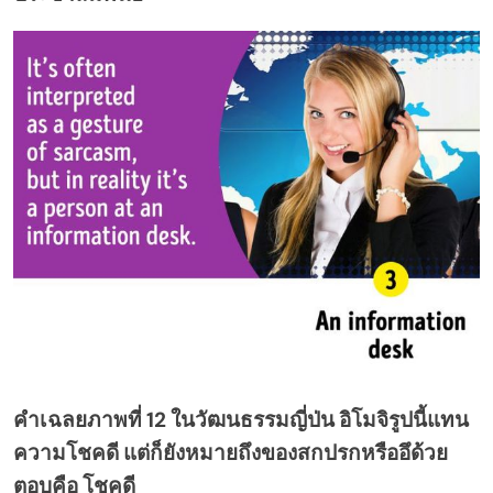
คำเฉลยภาพที่ 12 ในวัฒนธรรมญี่ป่น อิโมจิรูปนี้แทน
ความโชคดี แต่ก็ยังหมายถึงของสกปรกหรืออึด้วย
ตอบคือ โชคดี