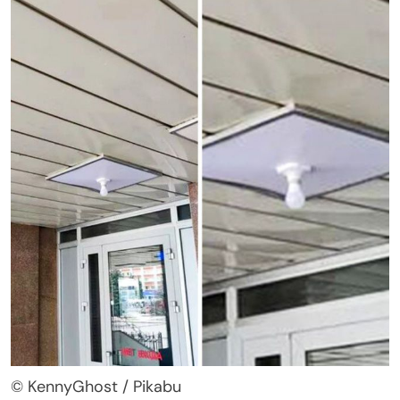
© KennyGhost / Pikabu