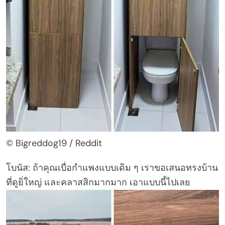
© Bigreddog19 / Reddit
โบนัส: ถ้าคุณเบื่อกำแพงแบบเดิม ๆ เราขอเสนอทรงบ้าน
ที่ดูยิ่ใหญ่ และคลาสสิกมากมาก เอาแบบนี้ไปเลย