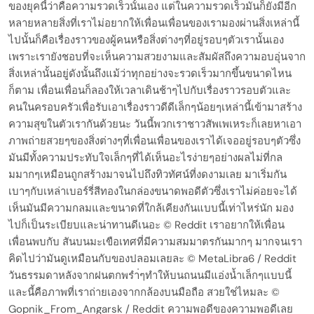
ของยุคนี้ว่าคือความรวดเร็วนั้นเอง แต่ในความรวดเร็วมันก็ยังมีอีก
หลายหลายสิ่งที่เราไม่อยากให้เพื่อนเพื่อนของเรามองผ่านสิ่งเหล่านี้
ไปนั้นก็คือเรื่องราวของผู้คนหรือสิ่งต่างๆที่อยู่รอบๆตัวเรานั้นเอง
เพราะเรายังชอบที่จะเห็นความสวยงามและสัมผัสถึงความอบอุ่นจาก
สิ่งเหล่านั้นอยู่ดังนั้นถึงแม้ว่าทุกอย่างจะรวดเร็วมากขึ้นขนาดไหน
ก็ตาม เพื่อนเพื่อนก็ลองให้เวลาเดินช้าๆไปกับเรื่องราวรอบตัวและ
คนในครอบครัวเพื่อรับเอาเรื่องราวดีดีเล็กๆน้อยๆเหล่านี้เข้ามาสร้าง
ความสุขในตัวเรากันด้วยนะ วันนี้พวกเราชาวสัพเพเหระก็เลยหาเอา
ภาพถ่ายสวยๆของสิ่งต่างๆที่เพื่อนเพื่อนของเราได้เจออยู่รอบๆตัวซึ่ง
มันมีทั้งความประทับใจเล็กๆที่ได้เห็นอะไรง่ายๆอย่างผลไม่ที่กล
มมากๆเหมือนถูกสร้างมาจนไปถึงทิวทัศน์ที่งดงามเลย มาเริ่มกัน
เบาๆกับเหล่าเบอร์รี่สีทองในกล่องขนาดพอดีตัวซึ่งเราไม่ค่อยจะได้
เห็นมันมีความกลมและขนาดที่ใกล้เคียงกันแบบนี้เท่าไหร่นัก มอง
ไปก็เป็นระเบียบและน่าทานดีเนอะ © Reddit เราอยากให้เพื่อน
เพื่อนพบกับ สันบนมะเขือเทศที่มีความสมมาตรกันมากๆ มากจนเรา
คิดไปว่ามันดูเหมือนกับของปลอมเลยละ © MetaLibra6 / Reddit
วันธรรมดาหลังจากฝนตกพรำ่ๆทำให้บนถนนมีแอ่งน้ำเล็กๆแบบนี้
และนี้คือภาพที่เราถ่ายเองจากกล้องบนมือถือ สวยใช่ไหมละ ©
Gopnik_From_Angarsk / Reddit ความพอดีของความพอดีเลย