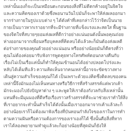
เหล่านั้นเองก็จะเป็นเหมือนตะกอนของสิ่งที่ไม่ดีตกค้างอยู่ในจิตใจ
และความคิดของเราด้วยซึ่งพอนานวันไปมันก็จะพาให้ส่งผลออกมา
จากร่างกายในรูปแบบต่าง ๆ ได้ดังคำที่เคยกล่าวไว้ว่าจิตเป็นนาย
กายเป็นบาวหากเราอยากที่จะมีร่างกายที่แข็งแรงและสดใส พื้นฐาน
ของจิตใจที่สบายๆยอมส่งผลที่ดีกว่าอย่างแน่นอนดังนั้นพอคุณถ่อย
ห่างออกมาจากเพื่อนหรือบุคคลที่คิดลบได้แล้วละก็มันต้องส่งผลดี
ต่อร่างกายของคุณด้วยอย่างแน่นอน หรืออย่างน้อยมันก็ดีตรงที่ว่า
คุณไม่ต้องค่อยมารับฟังการพูดคุยทางโทรศัพท์ตอนกลางคืนกับ
เรื่องไม่เป็นเรื่อแค่นั้นก็ทำให้คุณเข้านอนได้อย่างปลอดโปร่งและ
หลับได้เต็มทีแล้ว ความคิดเห็นจากคนเหล่านี้อาจจะขัดขวางทาง
เดินสู่ความสำเร็จของคุณก็ได้ เป็นเพราะด้วยแง่คิดซึ่งติดลบของคน
เหล่านี้จึงมักมองไม่เห็นหนทางหรือวิธีการที่สร้างสรรค์แต่พวกเค้า
มักจะมองไปยังปัญหาต่าง ๆ และพูดให้เราต้องกังวลกับสิ่งเหล่านั้น
แทนที่จะมีมุมมองที่ดีหรือเรื่องราวสร้างสรรค์ที่จะมาช่วยเราทำให้สิ่ง
ที่เราอยากจะทำนั้นสำเร็จได้ดังนั้นเมื่อเราออกมาจากเค้าแล้วละก็
อย่างน้อยเราก็ไม่ต้องมาฟังเรื่องที่บันทอนกำลังใจของเราในการทำ
ตามความฝันหรือความต้องการของเราเองก็ได้ ซึ่งนั้นคือสิ่งที่หาก
เราได้ลองพยายามทำดูแล้วละก็อย่างน้อยที่สุดมันก็ยังให้