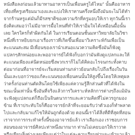
หนังสือลงก่อนแล้วมาทานอาหารเป็นเพื่อนครูได้ไหม” นั้นคืออาหาร
เที่ยงที่ครูเตรียมมาเองและแบ่งให้เราทานครึ่งหนึ่งถึงมันจะไม่ได้ทำ
จากร้านหรูแต่มันก็มีรสชาติของความรักที่ครูมอบให้เรา ทุกวันนี้เรา
ยังคิดเสมอว่าไม่มีอาหารมื้อไหนที่ทำให้เราอิ่มใจได้เหมือนมื้อนั้น
เลย ใครใครก็ทำผิดกันได้ ในการเรียนตอนชั้นมหาวิทยาลัยในวิชา
หนึ่งที่เราหยิบยกเอาเรื่องราวที่เกิดขึ้นเพื่อมาวิเคราะห์กันเพื่อเป็น
คะแนนสะสม มีเพื่อนของเรานำเสนอแนวความคิดซึ่งมันก็ฟังดู
แปลกๆสักหน่อยและพออาจารย์ได้ฟังก็บอกว่ามันฟังดูแปลกและให้
คะแนนเพียงแค่นิดหน่อยซึ่งพวกเราก็ไม่ได้คิดอะไรจนกระทั้งคาบ
ต่อมาก่อนที่อาจารย์จะเริ่มสอนท่านกล่าวย้อนกลับไปถึงเรื่องในวัน
นั้นและบอกว่าขอแก้คะแนนของเพื่อนคนนั้นให้สูงขึ้นโดยให้เหตุผล
ว่าครั้งก่อนท่านตัดสินโดยใช้เพียงแค่ความรู้สึกส่วนตัวที่ได้ฟังใน
ขณะนั้นเท่านั้น ซึ่งอันที่จริงแล้วการวิเคราะห์หลักการต่างๆถึงแม้มัน
จะฟังดูแปลกแต่ก็ถือเป็นจินตนาการและความคิดที่ไม่ควรถูกมอง
ข้าม ที่เราประทับใจก็คืออาจารย์กล้าที่จะยอมรับว่าตัวเองก็ทำพลาด
ไปและกลับมาแก้ไขให้มันถูกต้องด้วย ตอนนี้เราได้สิ่งที่ดีที่สุดที่สอน
เราจากการกระทำครั้งนี้ของอาจารย์แล้ว เราเลือกเอง เราชอบการ
สอนของอาจารย์ศิลปะท่าหนึ่งมากมาก ท่านไม่เคยบอกให้เราวาด
หรือเขียนสิ่งต่างเลยเพียงแต่ว่าในแต่ละคาบเรียนท่านจะเข้ามาแล้ว