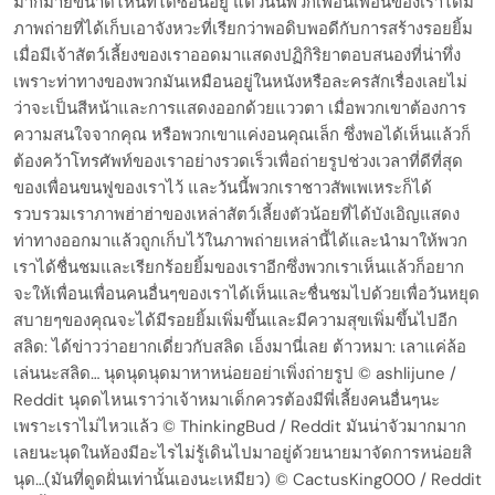
มากมายขนาดไหนที่ได้ซ่อนอยู่ แต่วันนี้พวกเพื่อนเพื่อนของเราได้มี
ภาพถ่ายที่ได้เก็บเอาจังหวะที่เรียกว่าพอดิบพอดีกับการสร้างรอยยิ้ม
เมื่อมีเจ้าสัตว์เลี้ยงของเราออดมาแสดงปฏิกิริยาตอบสนองที่น่าทึ่ง
เพราะท่าทางของพวกมันเหมือนอยู่ในหนังหรือละครสักเรื่องเลยไม่
ว่าจะเป็นสีหน้าและการแสดงออกด้วยแววตา เมื่อพวกเขาต้องการ
ความสนใจจากคุณ หรือพวกเขาแค่งอนคุณเล็ก ซึ่งพอได้เห็นแล้วก็
ต้องคว้าโทรศัพท์ของเราอย่างรวดเร็วเพื่อถ่ายรูปช่วงเวลาที่ดีที่สุด
ของเพื่อนขนฟูของเราไว้ และวันนี้พวกเราชาวสัพเพเหระก็ได้
รวบรวมเราภาพฮ่าฮ่าของเหล่าสัตว์เลี้ยงตัวน้อยที่ได้บังเอิญแสดง
ท่าทางออกมาแล้วถูกเก็บไว้ในภาพถ่ายเหล่านี้ได้และนำมาให้พวก
เราได้ชื่นชมและเรียกร้อยยิ้มของเราอีกซึ่งพวกเราเห็นแล้วก็อยาก
จะให้เพื่อนเพื่อนคนอื่นๆของเราได้เห็นและชื่นชมไปด้วยเพื่อวันหยุด
สบายๆของคุณจะได้มีรอยยิ้มเพิ่มขึ้นและมีความสุขเพิ่มขึ้นไปอีก
สลิด: ได้ข่าวว่าอยากเดี่ยวกับสลิด เอ็งมานี่เลย ต้าวหมา: เลาแค่ล้อ
เล่นนะสลิด… นุดนุดนุดมาหาหน่อยอย่าเพิ่งถ่ายรูป © ashlijune /
Reddit นุดดไหนเราว่าเจ้าหมาเด็กควรต้องมีพี่เลี้ยงคนอื่นๆนะ
เพราะเราไม่ไหวแล้ว © ThinkingBud / Reddit มันน่าจัวมากมาก
เลยนะนุดในห้องมีอะไรไม่รู้เดินไปมาอยู่ด้วยนายมาจัดการหน่อยสิ
นุด…(มันที่ดูดฝั่นเท่านั้นเองนะเหมียว) © CactusKing000 / Reddit