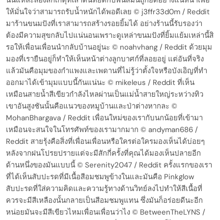
ให้มั่นใจว่าสามารถรับน้ำหนักได้พอดีเลย © j3ffr33d0m / Reddit
มาร้านขนมปังที่เราสามารถสร้างรอยยิ้มได้ อย่างร้านนี้รับรองว่า
ต้องมีความสุขกลับไปแน่นอนเพราะดูเหล่าขนมปังที่ยิ้มแย้มเหล่านี้สิ
รอให้เพื่อนเพื่อนนำกลับบ้านอยู่นะ © noahvhang / Reddit ด้วยมุม
มองที่เรายืนอยู่ก็ทำให้เห็นหน้าต่างลูกบาศก์ที่ลอยอยู่ แต่อันที่จริง
แล้วมันคือมุมของกำแพงและเพดานที่ไม่รู้ว่าตั้งใจหรือบังเอิญที่ทำ
ออกมาได้เข้ามุมแบบนี้กันแน่นะ © mikeleus / Reddit ที่เห็น
เหมือนสายน้ำสีเขียวกำลังไหลผ่านเป็นแม่น้ำสายใหญ่ระหว่างทิว
เขาอันสูงชันนั้นคือแนวของหมูบ้านและป่าต่างหากละ ©
MohanBhargava / Reddit เพื่อนใหม่ของเรากับนกน้อยที่เข้ามา
เหมือนจะสนใจในโทรศัพท์ของเรามากมาก © andyman686 /
Reddit สายรุ้งคือสิ่งที่เพื่อนเพื่อนหรือใครต่อใครมองเห็นได้บ่อยๆ
หลังจากฝนโปรยปรายแต่จะมีสักกี่ครั้งที่คุณได้มองเห็นปลายอีก
ด้านหนึ่งของมันแบบนี้ © Serenity2047 / Reddit ครั้งแรกของเรา
ที่ได้เห็นสับปะรดที่มีเนื้อสีอมชมพูข้างในและมันคือ Pinkglow
สับปะรดที่ใส่ความคิดและความรู้ทางด้านวิทย์ลงไปทำให้สีเนื้อที่
ควรจะมีสีเหลืองนั้นกลายเป็นสีอมชมพูแทน ซึ่งมันก็อร่อยดีนะอีก
หน่อยมันจะมีสีเขียวไหมเพื่อนเพื่อนว่าไง © BetweenTheLYNS /