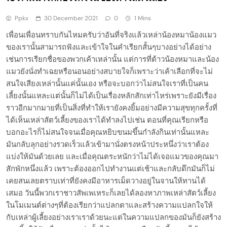
Ppkx
30 December 2021
0
1 Mins
เพื่อนเพื่อนทราบกันไหมครับว่าอันที่จริงแล้วเหล่าน้องหมาน้องแมว
ของเรานั้นสามารถฟังและเข้าใจในคำเรียกสั้นๆบางอย่างได้อย่าง
เช่นการเรียกชื่อของพวกเค้าเหล่านั้น แต่การที่ต้าวน้องหมาและน้อง
แมวยังนั่งทำเฉยหรือนอนอย่างสบายใจก็เพราะว่าเค้าเลือกที่จะไม่
สนใจเสียงเหล่านั้นแค่นั้นเอง หรือจะบอกว่าไม่สนใจเราที่เป็นคน
เลี้ยงนั้นแหละแต่นั้นก็ไม่ได้เป็นเรื่องหลักสักเท่าไหร่เพราะยังมีเรื่อง
ราวอีกมากมายที่เป็นสิ่งที่ทำให้เรายังคงยิ้มอย่างมีความสุขทุกครั้งที่
ได้เห็นเหล่าสัตว์เลี้ยงของเราได้ทำลงไปเช่น ตอนที่คุณเรียกหรือ
บอกอะไรก็ไม่สนใจจนเมื่อคุณหยิบขนมขึ้นกำลังกินเท่านั้นแหละ
มันกลับลุกอย่างรวดเร็วแล้วเข้ามานั่งตรงหน้าประหนึ่งว่าเราต้อง
แบ่งให้มันด้วยเลย และเมื่อคุณตระหนักว่าไม่ได้เจอแมวของคุณมา
สักพักหนึ่งแล้ว เพราะต้องออกไปทำงานแต่เช้าและกลับดึกมันก็ไม่
เคยสนเลยตราบเท่าที่ยังคงมีอาหารเม็ดวางอยู่ในจานให้ทานได้
เสมอ วันนี้พวกเราชาวสัพเพเหระก็เลยได้ลองหาภาพเหล่าสัตว์เลี้ยง
ในโมเมนต์ต่างๆที่ต้องเรียกว่าแปลกตาและสร้างความแปลกใจให้
กับเหล่าผู้เลี้ยงอย่างเราเราด้วยนะแต่ในความแปลกของมันก็ยังสร้าง