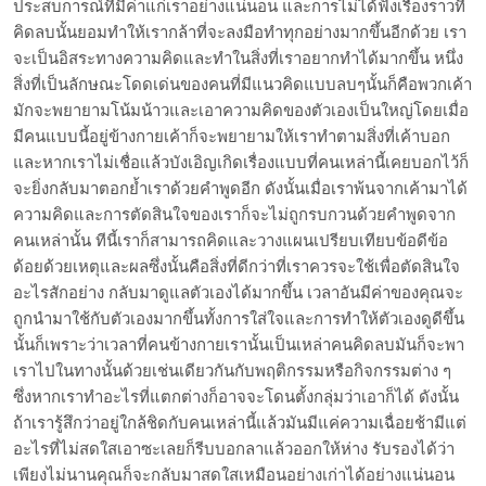
ประสบการณ์ที่มีค่าแก่เราอย่างแน่นอน และการไม่ได้ฟังเรื่องราวที่
คิดลบนั้นยอมทำให้เรากล้าที่จะลงมือทำทุกอย่างมากขึ้นอีกด้วย เรา
จะเป็นอิสระทางความคิดและทำในสิ่งที่เราอยากทำได้มากขึ้น หนึ่ง
สิ่งที่เป็นลักษณะโดดเด่นของคนที่มีแนวคิดแบบลบๆนั้นก็คือพวกเค้า
มักจะพยายามโน้มน้าวและเอาความคิดของตัวเองเป็นใหญ่โดยเมื่อ
มีคนแบบนี้อยู่ข้างกายเค้าก็จะพยายามให้เราทำตามสิ่งที่เค้าบอก
และหากเราไม่เชื่อแล้วบังเอิญเกิดเรื่องแบบที่คนเหล่านี้เคยบอกไว้ก็
จะยิ่งกลับมาตอกย้ำเราด้วยคำพูดอีก ดังนั้นเมื่อเราพ้นจากเค้ามาได้
ความคิดและการตัดสินใจของเราก็จะไม่ถูกรบกวนด้วยคำพูดจาก
คนเหล่านั้น ทีนี้เราก็สามารถคิดและวางแผนเปรียบเทียบข้อดีข้อ
ด้อยด้วยเหตุและผลซึ่งนั้นคือสิ่งที่ดีกว่าที่เราควรจะใช้เพื่อตัดสินใจ
อะไรสักอย่าง กลับมาดูแลตัวเองได้มากขึ้น เวลาอันมีค่าของคุณจะ
ถูกนำมาใช้กับตัวเองมากขึ้นทั้งการใส่ใจและการทำให้ตัวเองดูดีขึ้น
นั้นก็เพราะว่าเวลาที่คนข้างกายเรานั้นเป็นเหล่าคนคิดลบมันก็จะพา
เราไปในทางนั้นด้วยเช่นเดียวกันกับพฤติกรรมหรือกิจกรรมต่าง ๆ
ซึ่งหากเราทำอะไรที่แตกต่างก็อาจจะโดนตั้งกลุ่มว่าเอาก็ได้ ดังนั้น
ถ้าเรารู้สึกว่าอยู่ใกล้ชิดกับคนเหล่านี้แล้วมันมีแค่ความเฉื่อยช้ามีแต่
อะไรที่ไม่สดใสเอาซะเลยก็รีบบอกลาแล้วออกให้ห่าง รับรองได้ว่า
เพียงไม่นานคุณก็จะกลับมาสดใสเหมือนอย่างเก่าได้อย่างแน่นอน