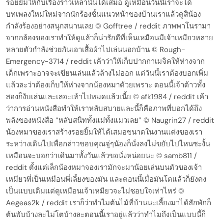
รอยยิ้มให้กับเรื่องราวเหล่านั้นได้เสมอ ดูเหมือนวันนี้เราจะได้
บทเพลงใหม่ใหม่จากนักร้องชั้นแนวหน้าของบ้านเราแล้วดูสิน้อง
กำลังร้องอย่างสนุกสนานเลย © Gofftree / reddit ภาพพาโนรามา
จากกล้องของเราทำให้ดูแล้วก็น่ารักดีที่เห็นเหมือนมีเจ้าเหมียวหลาย
หลายตัวกำลังช่วยกันเอาเสื้อผ้าไปเล่นนอกบ้าน © Rough-
Emergency-3714 / reddit เค้าว่าให้เก็บปากกาเมจิคให้ห่างจาก
เด็กเพราะอาจจะเขียนเล่นแล้วล้างไม่ออก แต่วันนี้เราต้องบอกเพิ่ม
แล้วละว่าต้องเก็บให้ห่างจากน้องหมาด้วยเพราะ ตอนนี้เจ้าต้าวทั้ง
สองก็งับเล่นและเลอะเท้าไปหมดแล้วเนี้ย © afk1984 / reddit เค้า
ว่าการอ่านหนังสือทำให้เราหลับสบายและนี้ก็คือภาพที่บอกได้ถึง
พลังของหนังสือ “หลับสนิททั้งแม่ทั้งแมวเลย” © Naugrin27 / reddit
น้องหมาของเราสร้างรอยยิ้มให้ได้เสมอขนาดในงานแต่งของเรา
ระหว่างเดินไปเพื่อกล่าวขอบคุณจู่ๆน้องก็นั่งลงไม่ขยับไปไหนซะงั้น
เหมือนจะบอกว่าเดินมาทั้งวันแล้วขอนั่งหน่อยนะ © samb811 /
reddit ตั้งแต่เล็กน้องหมาจองเรามักจะมาน้อยเล่นบนตัวของเจ้า
เหมียวที่เป็นเหมือนพี่เลี้ยงของมัน และตอนนี้เมื่อมันโตแล้วก็ยังคง
เป็นแบบเดิมแต่ดูเหมือนเจ้าเหมียวจะไม่ชอบใจเท่าไหร่ ©
Aegeas2k / reddit เราก็ว่าทำไมต้นไม้ที่บ้านนะเลี้ยงมาได้สักพักก็
ต้นพับบ้างละไม่โตบ้างละตอนนี้เราอยู่แล้วว่าทำไมถึงเป็นแบบนี้ก็