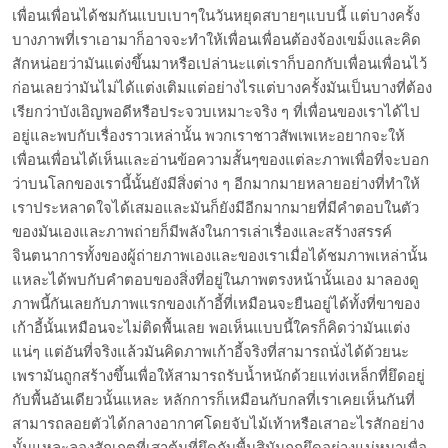
เพื่อนเพื่อนได้ชมกันแบบเบาๆในวันหยุดสบายๆแบบนี้ แต่บางครั้ง
บางภาพที่เราเอามาก็อาจจะทำให้เพื่อนเพื่อนต้องจ้องเขม็งและคิด
สักหน่อยว่ามันแต่งขึ้นมาหรือเปล่านะแต่เราก็บอกกับเพื่อนเพื่อนไว้
ก่อนเลยว่ามันไม่ได้แต่งเติมแต่อย่างไรแต่บางครั้งมันเป็นบางที่ต้อง
เรียกว่าบังเอิญพอดีหรือประจวบเหมาะจริง ๆ ที่เพื่อนของเราได้ไป
อยู่และพบกับเรื่องราวเหล่านั้น พวกเราชาวสัพเพเหะอยากจะให้
เพื่อนเพื่อนได้เห็นและอ่านข้อความสั้นๆของแต่ละภาพเพื่อที่จะบอก
ว่าบนโลกของเรานี้นั้นยังมีสิ่งต่าง ๆ อีกมากมายหลายอย่างที่ทำให้
เราประหลาดใจได้เสมอและมันก็ยังมีอีกมากมายที่มีคำตอบในตัว
ของมันเองและภาพถ่ายก็มีพลังในการเล่าเรื่องและสร้างสรรค์
จินตนาการทั้งของผู้ถ่ายภาพเองและของเราเมื่อได้ชมภาพเหล่านั้น
แหละได้พบกับคำตอบของสิ่งที่อยู่ในภาพตรงหน้านั้นเอง มาลองดู
ภาพนี้กันเลยกับภาพแรกของเก้าอี้ที่เหมือนจะยืนอยู่ได้ทั้งที่ขาของ
เก้าอี้นั้นเหมือนจะไม่ติดพื้นเลย พอเห็นแบบนี้ใครก็คิดว่ามันแต่ง
แน่ๆ แต่อันที่จริงแล้วมันคิดภาพเก้าอี้จริงที่สามารถนั่งได้ด้วยนะ
เพรามันถูกสร้างขึ้นเพื่อให้สามารถรับน้ำหนักด้วยแท่งเหล็กที่ยึดอยู่
กับพื้นอันเดียวนั้นแหละ หลักการก็เหมือนกับกลที่เราเคยเห็นกันที่
สามารถลอยตัวได้กลางอากาศโดยจับไม้เท้าหรือเสาอะไรสักอย่าง
นั้นแหละลองสักเกตุที่เสาต้นที่ยึดกับพื้นสิมันถูกยึดอย่างแน่หนาเพื่อ