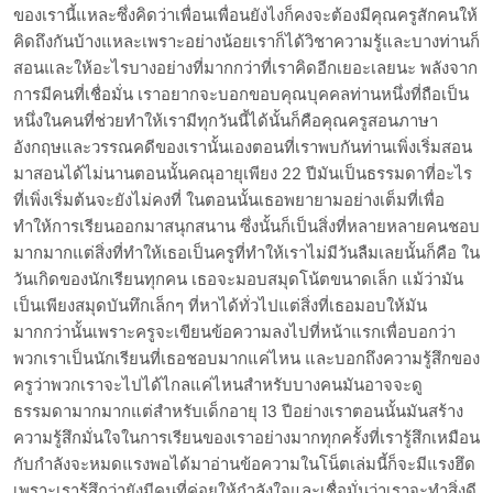
ของเรานี้แหละซึ่งคิดว่าเพื่อนเพื่อนยังไงก็คงจะต้องมีคุณครูสักคนให้
คิดถึงกันบ้างแหละเพราะอย่างน้อยเราก็ได้วิชาความรู้และบางท่านก็
สอนและให้อะไรบางอย่างที่มากกว่าที่เราคิดอีกเยอะเลยนะ พลังจาก
การมีคนที่เชื่อมั่น เราอยากจะบอกขอบคุณบุคคลท่านหนึ่งที่ถือเป็น
หนึ่งในคนที่ช่วยทำให้เรามีทุกวันนี้ได้นั้นก็คือคุณครูสอนภาษา
อังกฤษและวรรณคดีของเรานั้นเองตอนที่เราพบกันท่านเพิ่งเริ่มสอน
มาสอนได้ไม่นานตอนนั้นคณุอายุเพียง 22 ปีมันเป็นธรรมดาที่อะไร
ที่เพิ่งเริ่มต้นจะยังไม่คงที่ ในตอนนั้นเธอพยายามอย่างเต็มที่เพื่อ
ทำให้การเรียนออกมาสนุกสนาน ซึ่งนั้นก็เป็นสิ่งที่หลายหลายคนชอบ
มากมากแต่สิ่งที่ทำให้เธอเป็นครูที่ทำให้เราไม่มีวันลืมเลยนั้นก็คือ ใน
วันเกิดของนักเรียนทุกคน เธอจะมอบสมุดโน้ตขนาดเล็ก แม้ว่ามัน
เป็นเพียงสมุดบันทึกเล็กๆ ที่หาได้ทั่วไปแต่สิ่งที่เธอมอบให้มัน
มากกว่านั้นเพราะครูจะเขียนข้อความลงไปที่หน้าแรกเพื่อบอกว่า
พวกเราเป็นนักเรียนที่เธอชอบมากแค่ไหน และบอกถึงความรู้สึกของ
ครูว่าพวกเราจะไปได้ไกลแค่ไหนสำหรับบางคนมันอาจจะดู
ธรรมดามากมากแต่สำหรับเด็กอายุ 13 ปีอย่างเราตอนนั้นมันสร้าง
ความรู้สึกมั่นใจในการเรียนของเราอย่างมากทุกครั้งที่เรารู้สึกเหมือน
กับกำลังจะหมดแรงพอได้มาอ่านข้อความในโน็ตเล่มนี้ก็จะมีแรงฮึด
เพราะเรารู้สึกว่ายังมีคนที่ค่อยให้กำลังใจและเชื่อมั่นว่าเราจะทำสิ่งดี