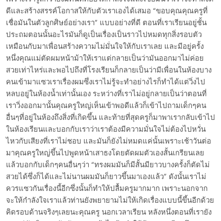
ดีและสร้างสรรค์โอกาสให้กับตัวเราเองได้เสมอ “ขอบคุณคุณครูที่
เชื่อมันในตัวลูกศิษย์อย่างเรา” แบบอย่างที่ดี ตอนที่เราเรียนอยู่ชั้น
ประถมตอนนั้นอะไรมันก็ดูเป็นเรื่องเป็นราวไปหมดทุกสิ่งรอบตัว
เหมือนกับมาเพื่อนสร้างความไม่มั่นใจให้กับเราเลย และมีอยู่ครั้ง
หนึ่งคุณแม่ตัดผมหน้าม้าให้เราแต่กลายเป็นว่ามันออกมาไม่ค่อย
สวยเท่าไหร่และพอไปถึงที่โรงเรียนก็กลายเป็นว่ามีเพื่อนในห้องบาง
คนเข้ามาแซวเราเรื่องผมซึ่งเราไม่รู้จะทำอย่างไรก็ทำได้แต่วิ่งไป
หลบอยู่ในห้องน้ำเท่านั้นเอง ระหว่างที่เราไม่อยู่กลายเป็นว่าตอนที่
เราวิ่งออกมานั้นคุณครูใหญ่เห็นเข้าพอดีแล้วก็เข้าไปถามเด็กๆคน
อื่นๆที่อยู่ในห้องถึงสิ่งที่เกิดขึ้น และท้ายที่สุดครูก็มาพาเรากลับเข้าไป
ในห้องเรียนและบอกกับเราว่าเราต้องมีความมั่นใจไม่ต้องไปหวั่น
ไหวกับเสียงที่เราไม่ชอบ และมันก็ยังไม่หมดแค่นั้นเพราะเช้าวันต่อ
มาคุณครูใหญ่ขึ้นไปพูดหน้าเสาธงโดยตัดผมตัวเองสั้นเกรียนเลย
แล้วบอกกับเด็กๆคนอื่นๆว่า “ทรงผมมันก็มีสั้นมียาวบางครั้งก็ตัดไม่
สวยได้ซึ่งก็ได้และไม่นานผมมันก็ยาวขึ้นมาเองแล้ว” ดังนั้นเราไม่
ควรแซวกันเรื่องนี้อีกซึ่งนั้นก็ทำให้ปลื้มครูมากมาก เพราะนอกจาก
จะให้กำลังใจเราแล้วท่านยังพยายามไม่ให้เกิดเรื่องแบบนี้ขึ้นอีกด้วย
คิดรอบด้านจริงๆเลยนะคุณครู นอกเวลาเรียน หลังหนึ่งตอนที่เรายัง