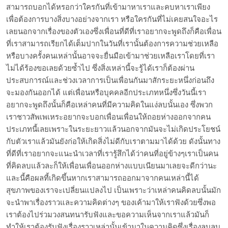
สามารถบอกได้หรอกว่าใครกันที่เข้ามาหาเราและคบหาเราเพียง
เพื่อต้องการบางสิ่งบางอย่างจากเรา หรือใครกันที่ไม่เคยสนใจอะไร
เลยนอกจากเรื่องของตัวเองซึ่งเพื่อนที่ดีที่เราอยากจะพูดถึงก็คือเพื่อน
ที่เราสามารถเรียกได้เต็มปากในวันที่เรานั้นต้องการความช่วยเหลือ
หรือบางครั้งคนเหล่านั้นอาจจะยื่นมือเข้ามาช่วยเหลือเราโดยที่เรา
ไม่ได้ร้องขอเลยด้วยซ้ำไป ซึ่งสิ่งเหล่านี้จะรู้ได้เราก็ต้องผ่าน
ประสบการณ์และช่วงเวลาการเป็นเพื่อนกันมาสักระยะหนึ่งก่อนถึง
จะมองกันออกได้ แต่เพื่อนหรือบุคคลอีกประเภทหนึ่งซึ่งวันนี้เรา
อยากจะพูดถึงนั้นก็คือเหล่าคนที่มีความคิดในแง่ลบนั้นเอง ซึ่งพวก
เราชาวสัพเพเหระอยากจะบอกเพื่อนเพื่อนให้ถอยห่างออกจากคน
ประเภทนี้เลยเพราะในระยะยาวแล้วนอกจากมันจะไม่เกิดประโยชน์
กับตัวเราแล้วมันยังก่อให้เกิดสิ่งไม่ดีกับเราตามมาได้ด้วย ดังนั้นทาง
ที่ดีที่เราอยากจะแนะนำเวลาที่เรารู้สึกได้ว่าคนที่อยู่ข้างๆเราเป็นคน
ที่คิดลบแล้วละก็ให้เพื่อนเพื่อนออกห่างแบบเนียนมาเลยจะดีกว่านะ
และนี้คือผลที้เกิดขึ้นหากเราสามารถออกมาจากคนเหล่านี้ได้
สุขภาพของเราจะเปลี่ยนแปลงไป เป็นเพราะว่าเหล่าคนคิดลบนั้นมัก
จะนำพาเรื่องราวและความคิดต่างๆ ของเค้ามาให้เราฟังด้วยซึ่งพอ
เราต้องไปร่วมวงสนทนารับฟังและขอความเห็นจากเราแล้วมันก็
ทำให้เราต้องรับฟังเรื่องราวเหล่านั้นเข้ามาในความคิดซึ่งเรื่องลบลบ