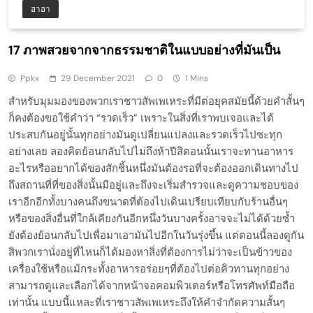
ฮาฮา
17 ภาพสวยจากจากธรรมชาติในแบบอย่างที่มันเป็น
Ppkx
29 December 2021
0
1 Mins
สำหรับมุมมองของพวกเราชาวสัพเพเหระที่มีต่อยุคสมัยนี้ด้วยคำสั้นๆ
ก็คงต้องขอใช้คำว่า “รวดเร็ว” เพราะในสิ่งที่เราพบเจอและได้
ประสบกันอยู่นั้นทุกอย่างมันดูเปลี่ยนแปลงและรวดเร็วไปซะทุก
อย่างเลย ลองคิดย้อนกลับไปไม่ถึงห้าปีสิตอนนั้นเราจะทานอาหาร
อะไรหรืออยากได้ของสักชิ้นหนึ่งมันต้องรอที่จะต้องออกเดินทางไป
ถึงสถานที่ที่ของสิ่งนั้นมีอยู่และถึงจะเริ่มสำรวจและดูความชอบของ
เราอีกอีกทั้งบางคนถึงขนาดที่ต้องไปเดินเปรียบเทียบกับร้านอื่นๆ
หรือของสิ่งอื่นที่ใกล้เคียงกันอีกหนึ่งวันบางครั้งอาจจะไม่ได้ด้วยซ้ำ
ยังต้องย้อนกลับไปเพื่อมาเอามันไปอีกในวันรุ่งขึ้น แต่ตอนนี้ลองดูกัน
สิพวกเรานั่งอยู่ที่ไหนก็ได้มองหาสิ่งที่ต้องการไม่ว่าจะเป็นข้าวของ
เครื่องใช้หรือแม้กระทั้งอาหารอร่อยๆที่ต้องไปต่อคิวทานทุกอย่าง
สามารถดูและเลือกได้จากหน้าจอคอมพิวเตอร์หรือโทรศัพท์มือถือ
เท่านั้น แบบนี้แหละที่เราชาวสัพเพเหระถึงให้คำจำกัดความสั้นๆ