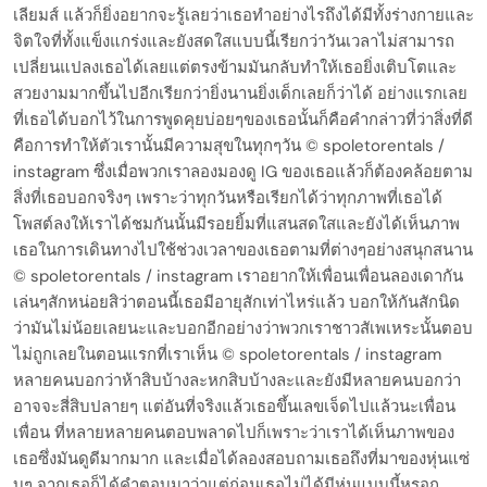
เลียมส์ แล้วก็ยิ่งอยากจะรู้เลยว่าเธอทำอย่างไรถึงได้มีทั้งร่างกายและ
จิตใจที่ทั้งแข็งแกร่งและยังสดใสแบบนี้เรียกว่าวันเวลาไม่สามารถ
เปลี่ยนแปลงเธอได้เลยแต่ตรงข้ามมันกลับทำให้เธอยิ่งเติบโตและ
สวยงามมากขึ้นไปอีกเรียกว่ายิ่งนานยิ่งเด็กเลยก็ว่าได้ อย่างแรกเลย
ที่เธอได้บอกไว้ในการพูดคุยบ่อยๆของเธอนั้นก็คือคำกล่าวที่ว่าสิ่งที่ดี
คือการทำให้ตัวเรานั้นมีความสุขในทุกๆวัน © spoletorentals /
instagram ซึ่งเมื่อพวกเราลองมองดู IG ของเธอแล้วก็ต้องคล้อยตาม
สิ่งที่เธอบอกจริงๆ เพราะว่าทุกวันหรือเรียกได้ว่าทุกภาพที่เธอได้
โพสต์ลงให้เราได้ชมกันนั้นมีรอยยิ้มที่แสนสดใสและยังได้เห็นภาพ
เธอในการเดินทางไปใช้ช่วงเวลาของเธอตามที่ต่างๆอย่างสนุกสนาน
© spoletorentals / instagram เราอยากให้เพื่อนเพื่อนลองเดากัน
เล่นๆสักหน่อยสิว่าตอนนี้เธอมีอายุสักเท่าไหร่แล้ว บอกให้กันสักนิด
ว่ามันไม่น้อยเลยนะและบอกอีกอย่างว่าพวกเราชาวสัเพเหระนั้นตอบ
ไม่ถูกเลยในตอนแรกที่เราเห็น © spoletorentals / instagram
หลายคนบอกว่าห้าสิบบ้างละหกสิบบ้างละและยังมีหลายคนบอกว่า
อาจจะสี่สิบปลายๆ แต่อันที่จริงแล้วเธอขึ้นเลขเจ็ดไปแล้วนะเพื่อน
เพื่อน ที่หลายหลายคนตอบพลาดไปก็เพราะว่าเราได้เห็นภาพของ
เธอซึ่งมันดูดีมากมาก และเมื่อได้ลองสอบถามเธอถึงที่มาของหุ่นแซ่
บๆ จากเธอก็ได้คำตอบมาว่าแต่ก่อนเธอไม่ได้มีหุ่นแบบนี้หรอก