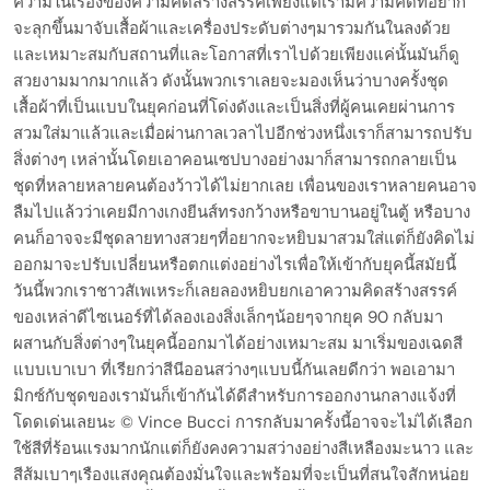
ความในเรื่องของความคิดสร้างสรรค์เพียงแต่เรามีความคิดที่อยาก
จะลุกขึ้นมาจับเสื้อผ้าและเครื่องประดับต่างๆมารวมกันในลงด้วย
และเหมาะสมกับสถานที่และโอกาสที่เราไปด้วยเพียงแค่นั้นมันก็ดู
สวยงามมากมากแล้ว ดังนั้นพวกเราเลยจะมองเห็นว่าบางครั้งชุด
เสื้อผ้าที่เป็นแบบในยุคก่อนที่โด่งดังและเป็นสิ่งที่ผู้คนเคยผ่านการ
สวมใส่มาแล้วและเมื่อผ่านกาลเวลาไปอีกช่วงหนึ่งเราก็สามารถปรับ
สิ่งต่างๆ เหล่านั้นโดยเอาคอนเซปบางอย่างมาก็สามารถกลายเป็น
ชุดที่หลายหลายคนต้องว้าวได้ไม่ยากเลย เพื่อนของเราหลายคนอาจ
ลืมไปแล้วว่าเคยมีกางเกงยีนส์ทรงกว้างหรือขาบานอยู่ในตู้ หรือบาง
คนก็อาจจะมีชุดลายทางสวยๆที่อยากจะหยิบมาสวมใส่แต่ก็ยังคิดไม่
ออกมาจะปรับเปลี่ยนหรือตกแต่งอย่างไรเพื่อให้เข้ากับยุคนี้สมัยนี้
วันนี้พวกเราชาวสัเพเหระก็เลยลองหยิบยกเอาความคิดสร้างสรรค์
ของเหล่าดีไซเนอร์ที่ได้ลองเองสิ่งเล็กๆน้อยๆจากยุค 90 กลับมา
ผสานกับสิ่งต่างๆในยุคนี้ออกมาได้อย่างเหมาะสม มาเริ่มของเฉดสี
แบบเบาเบา ที่เรียกว่าสีนีออนสว่างๆแบบนี้กันเลยดีกว่า พอเอามา
มิกซ์กับชุดของเรามันก็เข้ากันได้ดีสำหรับการออกงานกลางแจ้งที่
โดดเด่นเลยนะ © Vince Bucci การกลับมาครั้งนี้อาจจะไม่ได้เลือก
ใช้สีที่ร้อนแรงมากนักแต่ก็ยังคงความสว่างอย่างสีเหลืองมะนาว และ
สีส้มเบาๆเรืองแสงคุณต้องมั่นใจและพร้อมที่จะเป็นที่สนใจสักหน่อย