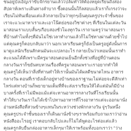
ซนอยู่บังเอิญเราขับจักรยานแล้วไปล้มทำให้ต้องหยุดเรียนถึงสอง
สัปดาห์เพราะเดินทางลำบาก ซึ้งตอนนั้นใก้ลสอบแล้วเราก็เกรงว่าจะ
เรียนไม่ทันเพื่อนแต่แล้วกลายเป็นว่าทุกๆเย็นคุณครูประจำชั้นของ
เราจะแวะมาหาเราและเอาโน๊ตย่อของวิชาต่างๆ ที่เรียนในแต่ละวัน
มาสอนเราแบบสั้นๆเกือบสองชั่วโมงทุกวัน เราถามครูว่ามาสอนเรา
ที่บ้านทำไมทั้งๆที่มันไม่ใช่เวลาทำงานแล้วก็ไม่ใช่ทางผ่านด้วยซ้ำไป
แต่คุณครูก็ตอบกลับมาว่า นอกเวลาเรียนครูก็ยังเป็นครูอยู่ดังนั้นการ
มาดูแลนักเรียนสักคนมันจะแปลกอะไร กลายเป็นว่าเทอมนั้นเราทำ
คะแนนได้ดีเพราะมีครูมาสอนตอนเย็นอีกทั้งช่วงที่อยู่ที่บ้านตอน
กลางวันเราก็ขยันทบทวนเรื่องที่ครูมาสอนเพราะเราอยากทำให้
คุณครูได้เห็นว่าสิ่งที่ท่านทำให้เรานั้นมันได้ผลดีขนาดไหน อาหาร
กลางวัน ตอนที่เรายังเด็กอยู่ทางบ้านของเราฐานะไม่ค่อยจะดีสักเท่า
ไหร่แต่ทางบ้านก็พยายามเต็มที่ที่จะส่งเราเรียนให้ได้แต่มันก็มีบ้าง
บางครั้งที่เราไม่มีพอแม้แต่จะทานอาหารกลางวันที่โรงเรียนนั้น
ทำให้บางวันเราไม่ได้เข้าไปทานอาหารที่โรงอาหารแต่จะออกมานั่ง
อ่านหนังสือที่สวนข้างๆแทนในระหว่างช่วงพักกลางวัน จู่ๆวันหนึ่ง
คุณครูประจำชั้นของเราก็เดินมานั่งข้างๆเราพร้อมกับถามเราว่าอ่าน
หนังสืออะไรอยู่ เราตอบกลับไปและก็ไม่ได้พูดอะไรต่อแต่แล้ว
คุณครูกลับยื่นกล่องอาหารเล็กๆมาให้เราพร้อมทั้งบอกเราว่า “ว่าง