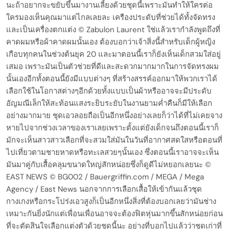
นะถ้าอยากจะขยับขึ้นมางานเลี้ยงด้วยชุดนี้เพราะมันทำให้ใครต่อ
ใครมองเห็นคุณมาแต่ไกลเลยละ เครืองประดับที่ช่วยได้ทั้งจัดทรง
และเป็นเครื่องตกแต่ง © Zabulon Laurent ใช่แล้วเรากำลังพูดถึงที่
คาดผมหรือผ้าคาดผมนั้นเอง ต้องบอกว่าเจ้าสิ่งนี้สำหรับเด็กผู้หญิง
เกือบทุกคนในช่วงต้นยุค 20 และมาตอนนี้เราก็ยังเห็นเด็กสวมใส่อยู่
เสมอ เพราะมันเป็นตัวช่วยที่ดีและสะดวกมากมากในการจัดทรงผม
นั้นเองอีกทั้งตอนนี้ยังมีแบบต่างๆ ที่สร้างสรรค์ออกมาให้พวกเราได้
เลือกใช้ในโอกาสต่างๆอีกด้วยทั้งแบบเป็นผ้าหรืออาจจะมีประดับ
อัญมณีเล็กให้สะท้อนแสงระยิบระยับในงานยามค่ำคืนก็มีให้เลือก
อย่างมากมาย ชุดเอวลอยถือเป็นอีกหนึ่งอย่างเลยก็ว่าได้ที่ไม่เคยจาง
หายไปจากช่วงเวลาของเราเลยเพราะตั้งแต่ยังเด็กจนถึงตอนนี้เราก็
มักจะเห็นสาวสาวเลือกที่จะสวมใส่มันในวันที่อากาศสดใสหรือตอนที่
ไปเที่ยวตามชายหาดหรือทะเลสวยๆนั้นเอง ซึ่งตอนนี้เราอาจจะเห็น
มันมาคู่กับเสื้อคลุมขนาดใหญ่สักหน่อยซึ่งก็ดูดีไม่หยอกเลยนะ ©
EAST NEWS © BG002 / Bauergriffin.com / MEGA / Mega
Agency / East News นอกจากการเลือกเสื้อให้เข้ากันแล้วชุด
กางเกงหรือกระโปร่งเอวสูงก็เป็นอีกหนึ่งสิ่งที่ต้องบอกเลยว่ามันช่าง
เหมาะกันยิ่งนักแต่เพื่อนเพื่อนอาจจะต้องฟิตหุ่นมากขึ้นสักหน่อยก่อน
ที่จะตัดสินใจเลือกแต่งตัวด้วยชุดนี้นะ อย่างที่บอกไปแล้วว่าชุดเก่าที่