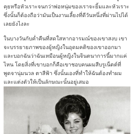
คุยหรือหัวเราะจนกว่าพ่อหนุ่มของเราจะยิ้มและหัวเราะ
ซึ่งนั้นก็ต้องถือว่ามันเป็นงานเลี้ยงที่ดีวันหนึ่งที่ผ่านไปได้
เลยยังไงละ
ในบางวันกับค่ำคืนที่สดใสหากอารมณ์ของเขาสงบ เขา
จะบรรยายภาพของผู้หญิงในอุดมคติของเขาออกมา
และบอกฉันว่าฉันเหมือนผู้หญิงในจินตนาการนี้มากแค่
ไหน โดยสิ่งที่เขาบอกก็คือเขาชอบคนผมสีบรูเน็ตต์ที่
พูดจานุ่มนวล ตาสีฟ้า ซึ่งนั้นเองที่ทำให้ฉันต้องทำผม
และแต่งตัวให้เป็นลักษณะนั้นอยู่เสมอ