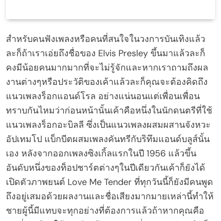
สำหรับคนฟังเพลงหรือคนที่สนใจในวงการบันเทิงแล้ว
ละก็ถ้าเราเอ่ยถึงชื่อของ Elvis Presley ขึ้นมาแล้วละก็
คงมีน้อยคนมากมากที่จะไม่รู้จักและหากเราถามถึงผล
งานต่างๆหรือประวัติของเค้าแล้วละก็คุณจะต้องคิดถึง
แนวเพลงร็อกแอนด์โรล อย่างแน่นอนแต่เพื่อนเพื่อน
ทราบกันไหมว่าก่อนหน้านั้นเค้าคือหนึ่งในนักดนตรีที่ใช้
แนวเพลงร็อกอะบิลลี ซึ่งเป็นแนวเพลงผสมผสานจังหวะ
อัปเทมโป แบ็กบีตผสมเพลงคันทรีกับริทึมแอนด์บลูส์นั้น
เอง หลังจากออกเพลงซิงเกิ้ลแรกในปี 1956 แล้วขึ้น
อันดับหนึ่งของท็อปชาร์ตต่างๆในปีเดียวกันเค้าก็ยังได้
เปิดตัวภาพยนต์ Love Me Tender ที่ทุกวันนี้ก็ยังมีคนพูด
ถึงอยู่เสมอด้วยผลงานและชื่อเสียงมากมายเหล่านี้ทำให้
ชายผู้นี้มีแทบจะทุกอย่างที่ต้องการแล้วถ้าหากคุณคือ