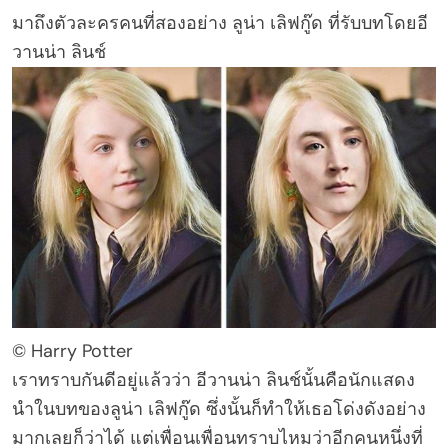
มาถึงตัวละครคนที่สองอย่าง ลูน่า เลิฟกู๊ด ที่รับบทโดยอี
วานน่า ลินช์
© Harry Potter
เราทราบกันดีอยู่แล้วว่า อีวานน่า ลินช์นั้นคือนักแสดง
นำในบทของลูน่า เลิฟกู๊ด ซึ่งนั้นก็ทำให้เธอโด่งดังอย่าง
มากเลยก็ว่าได้ แต่เพื่อนเพื่อนทราบไหมว่าอีกคนหนึ่งที่