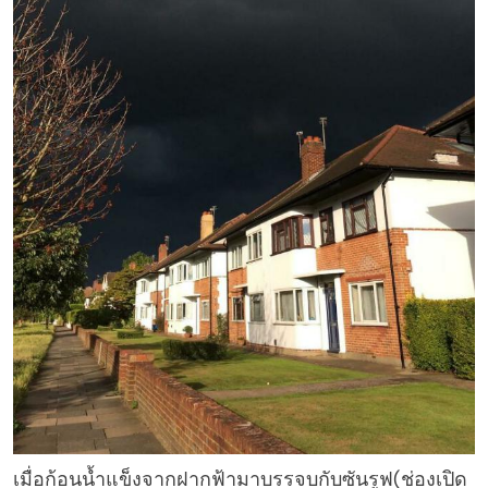
เมื่อก้อนน้ำแข็งจากฝากฟ้ามาบรรจบกับซันรูฟ(ช่องเปิด