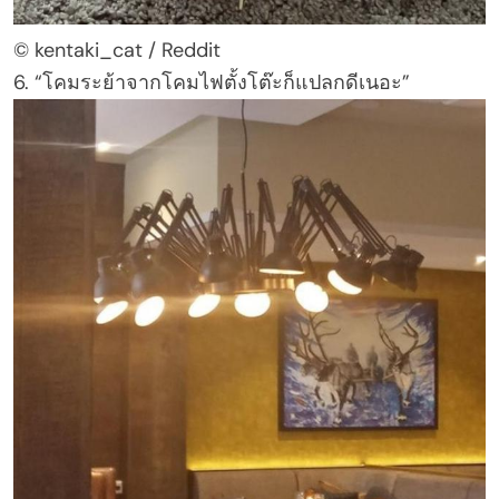
© kentaki_cat / Reddit
6. “โคมระย้าจากโคมไฟตั้งโต๊ะก็แปลกดีเนอะ”