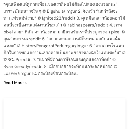
“คุณเพียงแค่ดูภาพเพื่อนของเราก็พอไม่ต้องไปลองเองหรอกนะ”
เพราะมันหนาวจริง ๆ © Bigshula/imgur 2. จังหวัก “นกกำลังจะ
ทานเฟรนช์ฟราย” © Ignited22/reddit 3. ดูเหมือนสาวน้อยดอกไม้
คนนี้จะเบื่องานแต่งงานนี้ซะแล้ว © rabinaspears/reddit 4. ภาพ
pixel สวยๆ ที่เกิดจากน้องหมามายืนรอรับเราที่ประตูกระจก pixel ©
อุตสาหกรรม/reddit 5. “อยากจะบอกว่าหมีก็ซนพอพอกับแมวนั้น
แหละ” © HistoryRangerofParkImgur/imgur 6. “จากภาพโรแมน
ติกในการขอแต่งงานเลยกลายเป็นภาพฮาฮาของนักวิ่งแทนซะงั้น” ©
123CJP/reddit 7. “แมวที่มีดวงตาที่ร้อนแรงดุดแสงอาทิตย์” ©
Ryan Greatly/reddit 8. เมื่อกบอยากจะพักบนกระจกหน้ารถ ©
LosPer/imgur 10. กระป๋องซ้อนกระป๋อง…
Read More