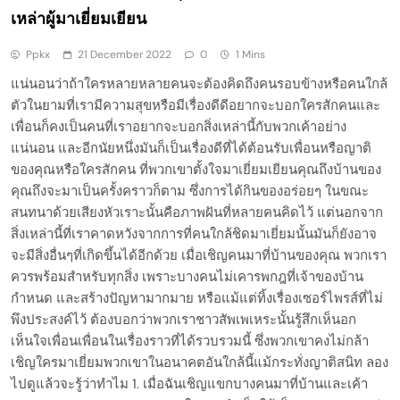
เหล่าผู้มาเยี่ยมเยียน
Ppkx
21 December 2022
0
1 Mins
แน่นอนว่าถ้าใครหลายหลายคนจะต้องคิดถึงคนรอบข้างหรือคนใกล้
ตัวในยามที่เรามีความสุขหรือมีเรื่องดีดีอยากจะบอกใครสักคนและ
เพื่อนก็คงเป็นคนที่เราอยากจะบอกสิ่งเหล่านี้กับพวกเค้าอย่าง
แน่นอน และอีกนัยหนึ่งมันก็เป็นเรื่องดีที่ได้ต้อนรับเพื่อนหรือญาติ
ของคุณหรือใครสักคน ที่พวกเขาตั้งใจมาเยี่ยมเยียนคุณถึงบ้านของ
คุณถึงจะมาเป็นครั้งคราวก็ตาม ซึ่งการได้กินของอร่อยๆ ในขณะ
สนทนาด้วยเสียงหัวเราะนั้นคือภาพฝันที่หลายคนคิดไว้ แต่นอกจาก
สิ่งเหล่านี้ที่เราคาดหวังจากการที่คนใกล้ชิดมาเยี่ยมนั้นมันก็ยังอาจ
จะมีสิ่งอื่นๆที่เกิดขึ้นได้อีกด้วย เมื่อเชิญคนมาที่บ้านของคุณ พวกเรา
ควรพร้อมสำหรับทุกสิ่ง เพราะบางคนไม่เคารพกฎที่เจ้าของบ้าน
กำหนด และสร้างปัญหามากมาย หรือแม้แต่ทิ้งเรื่องเซอร์ไพรส์ที่ไม่
พึงประสงค์ไว้ ต้องบอกว่าพวกเราชาวสัพเพเหระนั้นรู้สึกเห็นอก
เห็นใจเพื่อนเพื่อนในเรื่องราวที่ได้รวบรวมนี้ ซึ่งพวกเขาคงไม่กล้า
เชิญใครมาเยี่ยมพวกเขาในอนาคตอันใกล้นี้แม้กระทั่งญาติสนิท ลอง
ไปดูแล้วจะรู้ว่าทำไม 1. เมื่อฉันเชิญแขกบางคนมาที่บ้านและเค้า