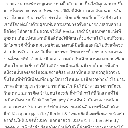
เวลาและความชำนาญเฉพาะทางก็กลับกลายเป็นสิ่งมีคุณค่ามากขึ้น
มากนั้นเพราะการรวมกันของยอดฝีมือที่มีทักษะและจินตนาการอัน
กว้างไกลเท่ากับการสร้างสรรค์ทางศิลปะที่ยอดเยี่ยม โชคดีสำหรับ
เราที่โลกเต็มไปด้วยผู้คนที่มีความสามารถซึ่งสามารถเปลี่ยนความ
คิดใดๆ ให้กลายเป็นความจริงได้ Reddit เองก็มีชุมชนหลายแห่งที่
อุทิศตนเพื่อแบ่งปันงานฝีมือที่ต้องใช้ทักษะตั้งแต่งานไม้ไปจนถึงงาน
ถักโครเชต์ ที่นั่นคุณจะพบตัวอย่างงานฝีมือชั้นยอดนับไม่ถ้วนที่ควร
ค่าแก่การจับตามอง วันนี้พวกเราชาวสัพเพเหระก็เลยรวบรวมเอาผล
งานสิ่งของที่ทำด้วยสองมือและความคิดอันเฉียบแหลม มาฝากเพื่อน
เพื่อนโดยหวังที่จะทำให้วันดีดีของเพื่อนเพื่อนมีรอบยิ้มมากขึ้นอีก
หนึ่งวันนั้นเองลองไปชมผลงานศิลปะเหล่านี้กันเลยดีกว่าดูสิว่าจะมี
ชิ้นไหนที่ทำให้เพื่อนเพื่อนถูกใจบางไหมนะ 1. เมื่อเราทำอะไรไปนาน
เราจะชำนาญและรู้ว่าสามารถทำอะไรเพิ่มได้บ้าง “อย่างการถักร่ม
กันแดดและการติดเข้าไปกับโครงร่มก็ทำให้เราได้ที่กันแดดที่ไม่
เหมือนใครแบบนี้” © TheEyeLady / เรดดิท 2. มันอาจจะเหมือน
ภาพวาดของ “บ่อปลาคาร์ฟกับสาหร่ายแต่มันคือภาพที่ฉันปักด้วย
มือ” © aspookygiraffe / Reddit 3. “เข็มกลัดสีแดงขี้เล่นของฉันทำ
จากดินโพลิเมอร์ทั้งหมด” ออกมาสวยไหมละ © TristaniaHand /
เรดดิท 4. “เพิ่งทำสำเร็จกัลโคมไฟตั้งโต๊ะนี้ด้วยที่วางกระถางดอกไม้