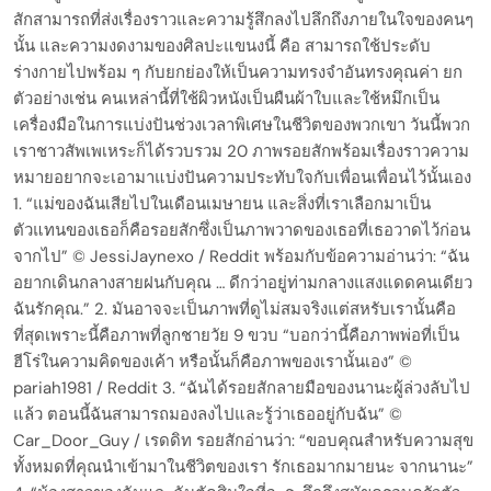
สักสามารถที่ส่งเรื่องราวและความรู้สึกลงไปลึกถึงภายในใจของคนๆ
นั้น และความงดงามของศิลปะแขนงนี้ คือ สามารถใช้ประดับ
ร่างกายไปพร้อม ๆ กับยกย่องให้เป็นความทรงจำอันทรงคุณค่า ยก
ตัวอย่างเช่น คนเหล่านี้ที่ใช้ผิวหนังเป็นผืนผ้าใบและใช้หมึกเป็น
เครื่องมือในการแบ่งปันช่วงเวลาพิเศษในชีวิตของพวกเขา วันนี้พวก
เราชาวสัพเพเหระก็ได้รวบรวม 20 ภาพรอยสักพร้อมเรื่องราวความ
หมายอยากจะเอามาแบ่งปันความประทับใจกับเพื่อนเพื่อนไว้นั้นเอง
1. “แม่ของฉันเสียไปในเดือนเมษายน และสิ่งที่เราเลือกมาเป็น
ตัวแทนของเธอก็คือรอยสักซึ่งเป็นภาพวาดของเธอที่เธอวาดไว้ก่อน
จากไป” © JessiJaynexo / Reddit พร้อมกับข้อความอ่านว่า: “ฉัน
อยากเดินกลางสายฝนกับคุณ … ดีกว่าอยู่ท่ามกลางแสงแดดคนเดียว
ฉันรักคุณ.” 2. มันอาจจะเป็นภาพที่ดูไม่สมจริงแต่สหรับเรานั้นคือ
ที่สุดเพราะนี้คือภาพที่ลูกชายวัย 9 ขวบ “บอกว่านี้คือภาพพ่อที่เป็น
ฮีโร่ในความคิดของเค้า หรือนั้นก็คือภาพของเรานั้นเอง” ©
pariah1981 / Reddit 3. “ฉันได้รอยสักลายมือของนานะผู้ล่วงลับไป
แล้ว ตอนนี้ฉันสามารถมองลงไปและรู้ว่าเธออยู่กับฉัน” ©
Car_Door_Guy / เรดดิท รอยสักอ่านว่า: “ขอบคุณสำหรับความสุข
ทั้งหมดที่คุณนำเข้ามาในชีวิตของเรา รักเธอมากมายนะ จากนานะ”