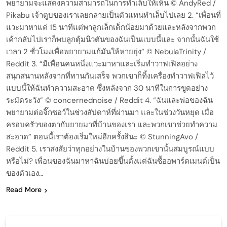
พยายามจะแสดงความสามารถในการทำเล็บให้เห็น © AndyRed /
Pikabu เจ้าตูบของเราเลยกลายเป็นตัวแทนทำเล็บไปเลย 2. “เพื่อนที่
แวะมาหาแค่ 15 นาทีแต่พาลูกเล็กเด็กน้อยมาด้วยและหลังจากพวก
เค้ากลับไปเราก็พบลูกตุ้มนิวตันของฉันเป็นแบบนี้และ จากนั้นฉันใช้
เวลา 2 ชั่วโมงเพื่อพยายามแก้มันให้หายยุ่ง” © NebulaTrinity /
Reddit 3. “มีเพื่อนคนหนึ่งแวะมาหาและเริ่มทำวาฟเฟิลอย่าง
สนุกสนานหลังจากที่ทานกันเสร็จ พวกเขาก็ทิ้งเครื่องทำวาฟเฟิลไว้
แบบนี้ให้ฉันทำความสะอาด ซึ่งหลังจาก 30 นาทีในการขูดอย่าง
ระมัดระวัง” © concernednoise / Reddit 4. “ฉันและพ่อของฉัน
พยายามต่อจิ๊กซอว์ในช่วงสัปดาห์ที่ผ่านมา และในช่วงวันหยุด เมื่อ
ครอบครัวของตากับยายมาที่บ้านของเรา และพวกเขาช่วยทำความ
สะอาด” ตอนนี้เราต้องเริ่มใหม่อีกครั้งสินะ © StunningAvo /
Reddit 5. เราสงสัยว่าทุกอย่างในบ้านของพวกเขานั้นสมบูรณ์แบบ
หรือไม่? เพื่อนของฉันมาหาฉันบ่อยขึ้นตั้งแต่ฉันซื้ออพาร์ตเมนต์เป็น
ของตัวเอง…
Read More