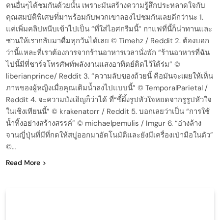
คนอื่นๆได้ชมกันด้วยนั้น เพราะมันสร้างความรู้สึกประหลาดใจกับ
คุณสมบัติพิเศษที่มาพร้อมกับพวกเขาลองไปชมกันเลยดีกว่านะ 1.
แค่เพิ่มคลิปหนีบเข้าไปเป็น “ที่ใส่ไอศกรีมนี้” กาแฟที่นี้ก็น่าทานและ
ชวนให้เรากลับมาดื่มทุกวันได้เลย © Timehz / Reddit 2. ต้องบอก
ว่านี้แหละที่เราต้องการจากร้านอาหารเวลานั่งพัก “ร้านอาหารที่ฉัน
ไปนี้มีที่ชาร์จโทรศัพท์พลังงานแสงอาทิตย์ติดไว้ใต้ร่ม” ©
liberianprince/ Reddit 3. “ความลับของถ้วยนี้ คือมันจะเผยให้เห็น
ภาพของผู้หญิงเมื่อคุณเติมน้ำลงไปแบบนี้” © TemporalParietal /
Reddit 4. จะความบังเอิญก็ว่าได้ ที่“ขี้ผึ้งรูปหัวใจหยดจากรูรูปหัวใจ
ในเชิงเทียนนี้” © krakenatorr / Reddit 5. บอกเลยว่าเป็น “การใช้
น้ำทิ้งอย่างสร้างสรรค์” © michaelpemulis / Imgur 6. “อ่างล้าง
จานญี่ปุ่นที่มีที่กดให้สบู่ออกมาอัตโนมัติและยังมีเครื่องเป่ามือในตัว”
©…
Read More