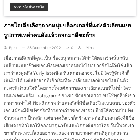
อารมณ์ดีชีวิตสดใส
ภาพไอเดียเลิศๆจากหนุ่มบล็อกเกอร์ที่แต่งตัวเลียนแบบ
รูปภาพเหล่าคนดังแล้วออกมาดีซะด้วย
Ppkx
28 December 2022
0
1 Mins
เมื่องานอดิเรกที่ดูจะเป็นเรื่องสนุกสนานให้ทำให้ตอนว่างนั้นกลับ
เปลี่ยนแปลงชีวิตของเพื่อนของเราคนหนึ่งไปอย่างคิดไม่ถึงใช่แล้ว
เรากำลังพูดถึง Yuriy Isterika ที่แต่ก่อนอาจจะไม่มีใครรู้จักเค้าก็
เป็นไปได้ แต่หลังจากที่เค้าเริ่มที่จะเปลี่ยนแปลงตัวเองไปเป็นตัว
ละครที่น่าสนใจที่โดยการโพสต์ภาพของเราเลียนแบบที่ไม่ซ้ำใคร
บนแพลตฟอร์ม Instagram ของเขา ซึ่งบอกเลยว่าเขาใช้ทุกสิ่งที่เขา
สามารถทำได้เพื่อผลิตภาพถ่ายคนดังที่มีชื่อเสียงในแบบฉบับของตัว
เอง แม้จะมีข้อเท็จจริงที่ว่าภาพถ่ายของเขารวมถึงผู้ให้ความบันเทิง
จำนวนมากเป็นหลัก แต่บางครั้งเขาก็สร้างภาพล้อเลียนคนดังที่มีชื่อ
เสียงจากทั่วโลกให้ออกมาดูน่ารักและโดดเด่นกว่าใคร วันนี้พวกเรา
ชาวสัพเพเหระก็เลยอยากจะลองมารวบรวมผลงานที่ดูสนุกสนาน