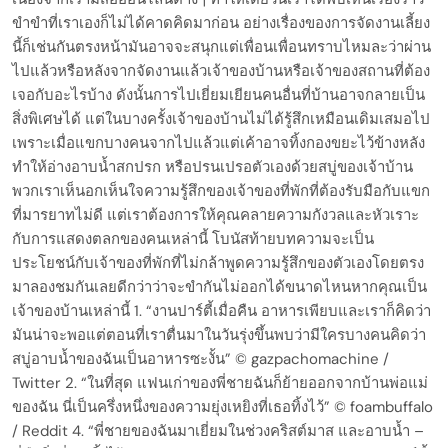
ขำขำที่เราเองก็ไม่ได้คาดคิดมาก่อน อย่างเรื่องของการจัดงานเลี้ยง
นี้ก็เช่นกันตรงหน้ามันอาจจะสนุกแต่เพื่อนเพื่อนทราบไหมละว่าผ่าน
ไปแล้วหรือหลังจากจัดงานแล้วเจ้าของบ้านหรือเจ้าของสถานที่ต้อง
เจอกับอะไรบ้าง ดังนั้นการไปเยี่ยมเยียนคนอื่นที่บ้านอาจกลายเป็น
สิ่งพิเศษได้ แต่ในบางครั้งเจ้าของบ้านไม่ได้รู้สึกเหมือนเดิมเสมอไป
เพราะเมื่อแขกบางคนจากไปแล้วแต่เค้าอาจทิ้งกองขยะไว้ข้างหลัง
ทำให้อ่างอาบน้ำสกปรก หรือปรนเปรอตัวเองด้วยสบู่ของเจ้าบ้าน
พวกเราเห็นอกเห็นใจความรู้สึกของเจ้าของที่พักที่ต้องรับมือกับแขก
ที่มารยาทไม่ดี แต่เราต้องการให้คุณคลายความกังวลและหัวเราะ
กับการแสดงตลกของคนเหล่านี้ โบนัสท้ายบทความจะเป็น
ประโยชน์กับเจ้าของที่พักที่ไม่กล้าพูดความรู้สึกของตัวเองโดยตรง
มาลองชมกันเลยดีกว่าว่าจะขำกันไม่ออกได้ขนาดไหนหากคุณเป็น
เจ้าของบ้านเหล่านี้ 1. “งานปาร์ตี้เมื่อคืน อาหารเพียบและเราก็คิดว่า
มันน่าจะพอแต่ตอนที่เราตื่นมาในวันรุ่งขึ้นพบว่ามีใครบางคนคิดว่า
สบู่อาบน้ำของฉันเป็นอาหารซะงั้น” © gazpachomachine /
Twitter 2. “ในที่สุด แฟนเก่าของพี่ชายฉันก็ย้ายออกจากบ้านพ่อแม่
ของฉัน นี่เป็นครึ่งหนึ่งของความยุ่งเหยิงที่เธอทิ้งไว้” © foambuffalo
/ Reddit 4. “พี่ชายของฉันมาเยี่ยมในช่วงคริสต์มาส และอาบน้ำ –