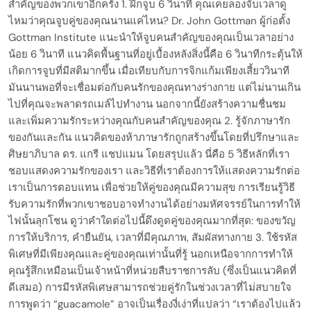
สำคัญของพวกเขาอีกครั้ง 1. ฝึกจูบ 6 วินาที คุณเคยลองจับเวลาดู
ไหมว่าคุณจูบคู่ของคุณนานแค่ไหน? Dr. John Gottman ผู้ก่อตั้ง
Gottman Institute แนะนำให้จูบคนสำคัญของคุณเป็นเวลาอย่าง
น้อย 6 วินาที แนวคิดพื้นฐานที่อยู่เบื้องหลังสิ่งนี้คือ 6 วินาทีกระตุ้นให้
เกิดการจูบที่มีสติมากขึ้น เมื่อเทียบกับการจิกแก้มเพียงเสี้ยววินาที
มันนานพอที่จะเชื่อมต่อกับคนรักของคุณทางร่างกาย แต่ไม่นานเกิน
ไปที่คุณจะพลาดรถเมล์ไปทำงาน นอกจากนี้ยังสร้างความชื่นชม
และเพิ่มความรักระหว่างคุณกับคนสำคัญของคุณ 2. รู้จักภาษารัก
ของกันและกัน แนวคิดของห้าภาษารักถูกสร้างขึ้นโดยที่ปรึกษาและ
ศิษยาภิบาล ดร. แกรี แชปแมน โดยสรุปแล้ว นี่คือ 5 วิธีหลักที่เรา
ชอบแสดงความรักของเรา และวิธีที่เราต้องการให้แสดงความรักต่อ
เราเป็นการตอบแทน เพื่อช่วยให้คู่ของคุณมีความสุข การเรียนรู้วิธี
รับความรักที่พวกเขาชอบอาจทำงานได้อย่างมหัศจรรย์ในการทำให้
ไฟนั้นลุกโชน ดูว่าคำใดต่อไปนี้ดึงดูดคู่ของคุณมากที่สุด: ของขวัญ
การให้บริการ, คำยืนยัน, เวลาที่มีคุณภาพ, สัมผัสทางกาย 3. ใช้รหัส
พิเศษที่มีเพียงคุณและคู่ของคุณเท่านั้นที่รู้ นอกเหนือจากการทำให้
คุณรู้สึกเหมือนเป็นเจ้าหน้าที่หน่วยสืบราชการลับ (ซึ่งเป็นแนวคิดที่
ดีเสมอ) การมีรหัสพิเศษสามารถช่วยคู่รักในช่วงเวลาที่ไม่สบายใจ
การพูดว่า “guacamole” อาจเป็นเรื่องงี่เง่าที่แปลว่า “เราต้องไปแล้ว