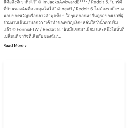
นี่คือสิ่งที่เขาทิ้งไว้” © ImJacksAwkwardB***r / Reddit 5. “ปาร์ตี้
ที่บ้านของฉันที่ควบคุมไม่ได้” © nevf1 / Reddit 6. ไม่ต้องรอถึงช่วง
มอบของขวัญหรือกล่าวคำพูดซึ่ง ๆ ใดๆแค่ออกมายืนดูรถของเราที่ผู้
ร่วมงานเดินมาบอกว่า “เค้าทำของขวัญเล็กๆหล่นใส่”ก็น้ำตาปริม
แล้ว © FonnixFTW / Reddit 8. “ฉันมีแขกมาเยี่ยม และหนึ่งในนั้นก็
เปลี่ยนที่ชาร์จที่เสียกับของฉัน”…
Read More