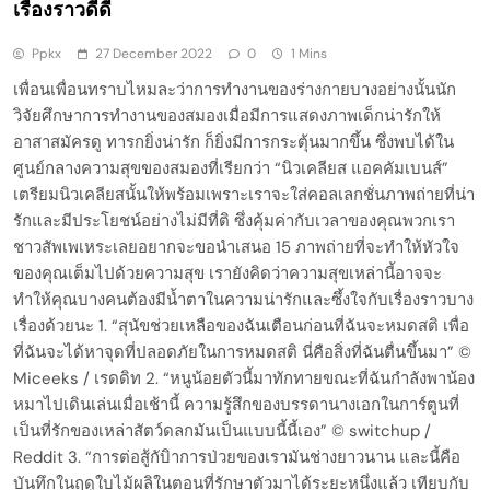
เรื่องราวดีดี
Ppkx
27 December 2022
0
1 Mins
เพื่อนเพื่อนทราบไหมละว่าการทำงานของร่างกายบางอย่างนั้นนัก
วิจัยศึกษาการทำงานของสมองเมื่อมีการแสดงภาพเด็กน่ารักให้
อาสาสมัครดู ทารกยิ่งน่ารัก ก็ยิ่งมีการกระตุ้นมากขึ้น ซึ่งพบได้ใน
ศูนย์กลางความสุขของสมองที่เรียกว่า “นิวเคลียส แอคคัมเบนส์”
เตรียมนิวเคลียสนั้นให้พร้อมเพราะเราจะใส่คอลเลกชั่นภาพถ่ายที่น่า
รักและมีประโยชน์อย่างไม่มีที่ติ ซึ่งคุ้มค่ากับเวลาของคุณพวกเรา
ชาวสัพเพเหระเลยอยากจะขอนำเสนอ 15 ภาพถ่ายที่จะทำให้หัวใจ
ของคุณเต็มไปด้วยความสุข เรายังคิดว่าความสุขเหล่านี้อาจจะ
ทำให้คุณบางคนต้องมีน้ำตาในความน่ารักและซึ้งใจกับเรื่องราวบาง
เรื่องด้วยนะ 1. “สุนัขช่วยเหลือของฉันเตือนก่อนที่ฉันจะหมดสติ เพื่อ
ที่ฉันจะได้หาจุดที่ปลอดภัยในการหมดสติ นี่คือสิ่งที่ฉันตื่นขึ้นมา” ©
Miceeks / เรดดิท 2. “หนูน้อยตัวนี้มาทักทายขณะที่ฉันกำลังพาน้อง
หมาไปเดินเล่นเมื่อเช้านี้ ความรู้สึกของบรรดานางเอกในการ์ตูนที่
เป็นที่รักของเหล่าสัตว์ดลกมันเป็นแบบนี้นี้เอง” © switchup /
Reddit 3. “การต่อสู้กับิาการป่วยของเรามันช่างยาวนาน และนี้คือ
บันทึกในฤดูใบไม้ผลิในตอนที่รักษาตัวมาได้ระยะหนึ่งแล้ว เทียบกับ