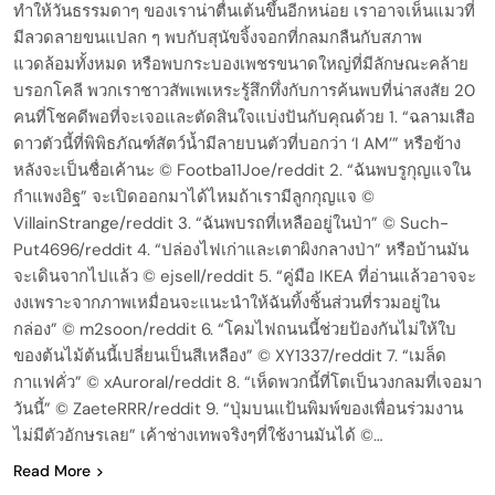
ทำให้วันธรรมดาๆ ของเราน่าตื่นเต้นขึ้นอีกหน่อย เราอาจเห็นแมวที่
มีลวดลายขนแปลก ๆ พบกับสุนัขจิ้งจอกที่กลมกลืนกับสภาพ
แวดล้อมทั้งหมด หรือพบกระบองเพชรขนาดใหญ่ที่มีลักษณะคล้าย
บรอกโคลี พวกเราชาวสัพเพเหระรู้สึกทึ่งกับการค้นพบที่น่าสงสัย 20
คนที่โชคดีพอที่จะเจอและตัดสินใจแบ่งปันกับคุณด้วย 1. “ฉลามเสือ
ดาวตัวนี้ที่พิพิธภัณฑ์สัตว์น้ำมีลายบนตัวที่บอกว่า ‘I AM’” หรือข้าง
หลังจะเป็นชื่อเค้านะ © Footba11Joe/reddit 2. “ฉันพบรูกุญแจใน
กำแพงอิฐ” จะเปิดออกมาได้ไหมถ้าเรามีลูกกุญแจ ©
VillainStrange/reddit 3. “ฉันพบรถที่เหลืออยู่ในป่า” © Such-
Put4696/reddit 4. “ปล่องไฟเก่าและเตาผิงกลางป่า” หรือบ้านมัน
จะเดินจากไปแล้ว © ejsell/reddit 5. “คู่มือ IKEA ที่อ่านแล้วอาจจะ
งงเพราะจากภาพเหมื่อนจะแนะนำให้ฉันทิ้งชิ้นส่วนที่รวมอยู่ใน
กล่อง” © m2soon/reddit 6. “โคมไฟถนนนี้ช่วยป้องกันไม่ให้ใบ
ของต้นไม้ต้นนี้เปลี่ยนเป็นสีเหลือง” © XY1337/reddit 7. “เมล็ด
กาแฟคั่ว” © xAuroral/reddit 8. “เห็ดพวกนี้ที่โตเป็นวงกลมที่เจอมา
วันนี้” © ZaeteRRR/reddit 9. “ปุ่มบนแป้นพิมพ์ของเพื่อนร่วมงาน
ไม่มีตัวอักษรเลย” เค้าช่างเทพจริงๆที่ใช้งานมันได้ ©…
Read More