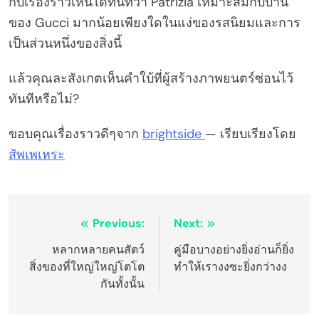
กับเรื่องราวเห็นได้ทันทีว่า Patrizia เหมาะสมกับบ้าน
ของ Gucci มากน้อยเพียงใดในแง่ของรสนิยมและการ
เป็นส่วนหนึ่งของสิ่งนี้
แล้วคุณละสังเกตเห็นคำใบ้ที่ผู้สร้างภาพยนตร์ซ่อนไว้
ทันทีหรือไม่?
ขอบคุณเรื่องราวดีๆจาก
brightside
— เรียบเรียงโดย
สัพเพเหระ
Post
Previous:
Next:
navigation
หลากหลายคนสัตว์
คู่มือบางอย่างยิ่งอ่านก็ยิ่ง
สิ่งของที่ใหญ่ใหญ่โตโต
ทำให้เรางงซะยิ่งกว่างง
กันทั้งนั้น