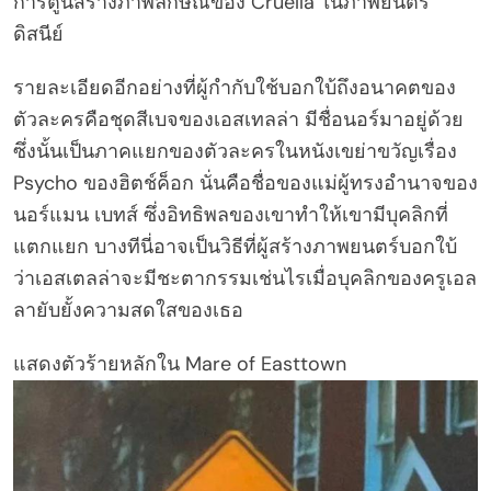
การ์ตูนสร้างภาพลักษณ์ของ Cruella ในภาพยนตร์
ดิสนีย์
รายละเอียดอีกอย่างที่ผู้กำกับใช้บอกใบ้ถึงอนาคตของ
ตัวละครคือชุดสีเบจของเอสเทลล่า มีชื่อนอร์มาอยู่ด้วย
ซึ่งนั้นเป็นภาคแยกของตัวละครในหนังเขย่าขวัญเรื่อง
Psycho ของฮิตช์ค็อก นั่นคือชื่อของแม่ผู้ทรงอำนาจของ
นอร์แมน เบทส์ ซึ่งอิทธิพลของเขาทำให้เขามีบุคลิกที่
แตกแยก บางทีนี่อาจเป็นวิธีที่ผู้สร้างภาพยนตร์บอกใบ้
ว่าเอสเตลล่าจะมีชะตากรรมเช่นไรเมื่อบุคลิกของครูเอล
ลายับยั้งความสดใสของเธอ
แสดงตัวร้ายหลักใน Mare of Easttown