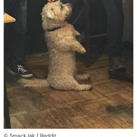
© SmackJak / Reddit