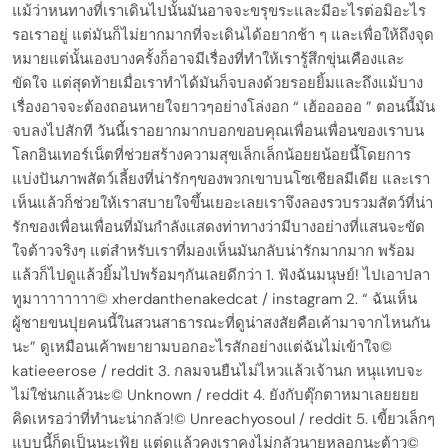
แม้ว่าหนทางที่เราเดินไปนั้นมันอาจจะขรุขระและมีอะไรต่อมิอะไร
รอเราอยู่ แต่มันก็ไม่ยากมากที่จะเดินได้อยากช้า ๆ และเพื่อให้ถึงจุด
หมายแต่นั้นเองบางครั้งก็อาจมีเรื่องที่ทำให้เรารู้สึกขุ่นเคืองและ
ขัดใจ แต่สุดท้ายเมื่อเราทำได้มันก็จบลงด้วยรอยยิ้มและถึงแม้บาง
เรื่องอาจจะต้องถอนหายใจยาวๆอย่างโล่งอก “ เฮ้อออออ ” ตอนนี้มัน
จบลงไปสักที วันนี้เราอยากมากบอกขอบคุณเพื่อนเพื่อนของเราบน
โลกอินเทอร์เน็ตที่ช่วยสร้างความสุขเล็กเล็กน้อยยน้อยนี้โดยการ
แบ่งปันภาพสัตว์เลี้ยงที่น่ารักๆของพวกเขาบนโซเชียลมีเดีย และเรา
เห็นแล้วก็ช่วยให้เราสบายใจขึ้นเยอะเลยเราจึงลองรวบรวมสัตว์ที่น่า
รักของเพื่อนเพื่อนที่มันกำลังแสดงท่าทางว่ามีบางอย่างที่แสนจะขัด
ใจต้าวจริงๆ แต่สำหรับเราที่มองเห็นมันกลับน่ารักมากมาก พร้อม
แล้วก็ไปดูแล้วยิ้มไปพร้อมๆกันเลยดีกว่า 1. ฟังฉันมนุษย์! ไปเอาปลา
ทูมาาาาาาาา© xherdanthenakedcat / instagram 2. “ ฉันเห็น
ผู้ชายขนปุยคนนี้ในสวนสาธารณะที่ดูน่าสงสัยคือเค้ามาจากไหนกัน
นะ” ดูเหมือนเค้าพยายามบอกอะไรสักอย่างแต่ฉันไม่เข้าใจ©
katieeerose / reddit 3. กลมจนยืนไม่ไหวแล้วเจ้านก หนุแทบจะ
ไม่ใช่นกแล้วนะ© Unknown / reddit 4. ยังกับตุ๊กตาหมาเลยยยย
คิดเหรอว่าที่ทำนะน่ากลัว!© Unreachyosoul / reddit 5. เขี้ยวเล็กๆ
แบบนี้ก็ดุเป็นนะเฟ้ย แต่ดูแล้วคงเราคงไม่กลัวนายหลอกนะต้าว©