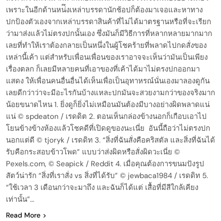
เพราะในอีกด้านหน่ึงเหล่าบรรดานักช้อปก็ต้องมาเจอและหาทาง
ปกป้องตัวเองจากเหล่าบรรดาสินค้าที่ไม่ได้มาตรฐานหรือที่จะเรียก
ว่ามาส่งแล้วไม่ตรงปกนั้นเอง ซึ่งมันก็มีวิธีการที่หลากหลายมากมาก
เลยที่ทำให้เราต้องกลายเป็นหนึ่งในผู้โชคร้ายที่พลาดไปกดสั่งของ
เหล่านี้เค้า แต่สำหรับเพื่อนเพื่อนของเราอาจจะเห็นว่ามันเป็นเพียง
เรื่องตลก ก็เลยมีหลายคนที่เอาของที่เค้าได้มาไม่ตรงปกออกมา
แสดง ให้เพื่อนคนอื่นอื่นได้เห็นเพื่อเป็นอุทาหรณ์นั่นเองมาลองดูกัน
เลยดีกว่าว่าจะมีอะไรกันบ้างแหละปกมันจะสวยงามกว่าของจริงมาก
น้อยขนาดไหน 1. ยิ่งดูก็ยิ่งไม่เหมือนมันต้องมีบางอย่างผิดพลาดแน่
แน่ © spdeaton / เรดดิต 2. ตอนเห็นกล่องข้างนอกก็เกือบเอาไป
โยนข้างข้างห้องแล้วโชคดีที่เปิดดูของนะเนี่ย อันนี้ถือว่าไม่ตรงปก
นอกแต่ดี © tjoryk / เรดดิท 3. “สิ่งที่ฉันสั่งคือคริสตัล และสิ่งที่ฉันได้
รับคือกระสอบข้าวโพด” แบบว่าส่งผิดหรือสั่งผิดวะเนี่ย ©
Pexels.com, © Seapick / Reddit 4. เมื่อคุณต้องการขนมปังรูป
สัตว์น่ารัก “สิ่งที่เราสั่ง vs สิ่งที่ได้รับ” © jewbaca1984 / เรดดิท 5.
“ใช้เวลา 3 เดือนกว่าจะมาถึง และฉันก็ได้แต่ เสื้อที่มีสีใกล้เคียง
เท่านั้น”…
Read More