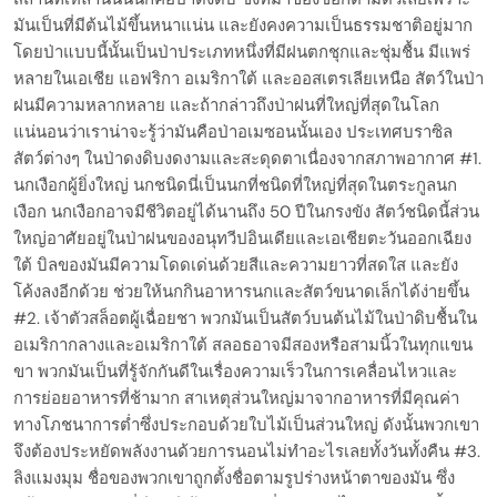
มันเป็นที่มีต้นไม้ขึ้นหนาแน่น และยังคงความเป็นธรรมชาติอยู่มาก
โดยป่าแบบนี้นั้นเป็นป่าประเภทหนึ่งที่มีฝนตกชุกและชุ่มชื้น มีแพร่
หลายในเอเชีย แอฟริกา อเมริกาใต้ และออสเตรเลียเหนือ สัตว์ในป่า
ฝนมีความหลากหลาย และถ้ากล่าวถึงป่าฝนที่ใหญ่ที่สุดในโลก
แน่นอนว่าเราน่าจะรู้ว่ามันคือป่าอเมซอนนั้นเอง ประเทศบราซิล
สัตว์ต่างๆ ในป่าดงดิบงดงามและสะดุดตาเนื่องจากสภาพอากาศ #1.
นกเงือกผู้ยิ่งใหญ่ นกชนิดนี่เป็นนกที่ชนิดที่ใหญ่ที่สุดในตระกูลนก
เงือก นกเงือกอาจมีชีวิตอยู่ได้นานถึง 50 ปีในกรงขัง สัตว์ชนิดนี้ส่วน
ใหญ่อาศัยอยู่ในป่าฝนของอนุทวีปอินเดียและเอเชียตะวันออกเฉียง
ใต้ บิลของมันมีความโดดเด่นด้วยสีและความยาวที่สดใส และยัง
โค้งลงอีกด้วย ช่วยให้นกกินอาหารนกและสัตว์ขนาดเล็กได้ง่ายขึ้น
#2. เจ้าตัวสล็อตผู้เฉื่อยชา พวกมันเป็นสัตว์บนต้นไม้ในป่าดิบชื้นใน
อเมริกากลางและอเมริกาใต้ สลอธอาจมีสองหรือสามนิ้วในทุกแขน
ขา พวกมันเป็นที่รู้จักกันดีในเรื่องความเร็วในการเคลื่อนไหวและ
การย่อยอาหารที่ช้ามาก สาเหตุส่วนใหญ่มาจากอาหารที่มีคุณค่า
ทางโภชนาการต่ำซึ่งประกอบด้วยใบไม้เป็นส่วนใหญ่ ดังนั้นพวกเขา
จึงต้องประหยัดพลังงานด้วยการนอนไม่ทำอะไรเลยทั้งวันทั้งคืน #3.
ลิงแมงมุม ชื่อของพวกเขาถูกตั้งชื่อตามรูปร่างหน้าตาของมัน ซึ่ง