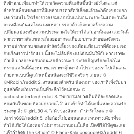
ที่เข้าฉายเพื่อมาทำให้เราเกิดความตื่นเต้นขึ้นบ้างยังไงละ แต่
สำหรับเพื่อนของเราที่มีเหล่าบรรตาสัตว์เลี้ยงแล้วละก็ต้องของบอก
เลยว่ามันไม่ใช่เรื่องราวธรรมแบบนั้นแน่นอน เพราะในแต่ละวันถึง
จะเหมือนกันแค่ไหน แต่เหล่าบรรดาต้าวก็จะมาสร้างความ
เปลี่ยนแปลงหรือความประหลาดใจให้เราได้เสมอๆนั้นเอง และวันนี้
พวกเราชาวสัพเพเหระก็เลยอยากจะเก็บเอาภาพถ่ายของจังหวะ
ความน่ารักกวน ของเหล่าสัตว์เลี้ยงของเพื่อนเพื่อนเราที่ต้องพบเจอ
กับเรื่องราวน่ารักแบบนี้และไม่ลืมที่จะแบ่งปันมันให้กับพวกเราซะ
ด้วยสิ มาลองชมกันก่อนเลยดีกว่านะ 1. จะบังเอิญหรืออะไรก็ไม่
ทราบแต่วันนี้น้องหมาของเราพาตุ๊กตาตัวโปรดของเราไปเดินเล่น
ด้วยท่าแบบนี้ดูแล้วเหมื่อนน้องจะมีชีวิตจริง ๆ เลยนะ ©
KMRobin/reddit 2. งานฉลองสำหรับ น้องหมาของเราที่เพิ่งรับมา
ดูแลก็ต้องเก็บภาพเป็นที่ระลึกไว้หน่อยนะ ©
caitiesfosterfam/reddit 3. “พยายามอย่างเต็มที่ที่จะกอดและ
หอมกันในขณะที่สวมกรวยแไว้” แต่เค้าก็ทำได้นะนี้แหละความรัก
ชนะทุกสิ่ง © girl_80 4. “สุนัขของฉันหาว” น่ารักไหมละ ©
Jamin699/reddit 5. เมื่อน้องไม่ยอมนอนและหนทางเดียวที่จะ
ทำได้เพื่อให้น้องหมาไม่มากวนเรานอนนั้นคือ เปิดซีรีย์ให้ดูซะเลย
“เค้ากำลังดู The Office” © Plane-Kaleidoscope63/reddit 6.