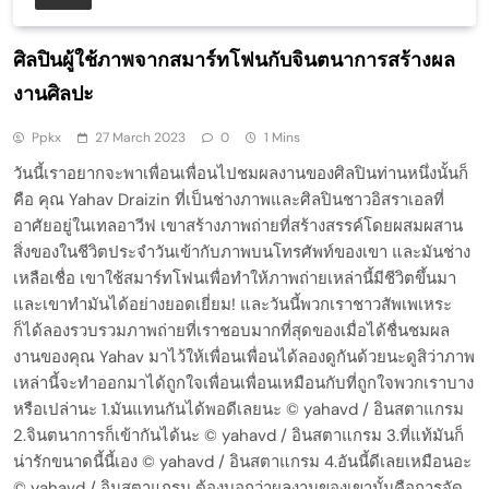
ศิลปินผู้ใช้ภาพจากสมาร์ทโฟนกับจินตนาการสร้างผล
งานศิลปะ
Ppkx
27 March 2023
0
1 Mins
วันนี้เราอยากจะพาเพื่อนเพื่อนไปชมผลงานของศิลปินท่านหนึ่งนั้นก็
คือ คุณ Yahav Draizin ที่เป็นช่างภาพและศิลปินชาวอิสราเอลที่
อาศัยอยู่ในเทลอาวีฟ เขาสร้างภาพถ่ายที่สร้างสรรค์โดยผสมผสาน
สิ่งของในชีวิตประจำวันเข้ากับภาพบนโทรศัพท์ของเขา และมันช่าง
เหลือเชื่อ เขาใช้สมาร์ทโฟนเพื่อทำให้ภาพถ่ายเหล่านี้มีชีวิตขึ้นมา
และเขาทำมันได้อย่างยอดเยี่ยม! และวันนี้พวกเราชาวสัพเพเหระ
ก็ได้ลองรวบรวมภาพถ่ายที่เราชอบมากที่สุดของเมื่อได้ชื่นชมผล
งานของคุณ Yahav มาไว้ให้เพื่อนเพื่อนได้ลองดูกันด้วยนะดูสิว่าภาพ
เหล่านี้จะทำออกมาได้ถูกใจเพื่อนเพื่อนเหมือนกับที่ถูกใจพวกเราบาง
หรือเปล่านะ 1.มันแทนกันได้พอดีเลยนะ © yahavd / อินสตาแกรม
2.จินตนาการก็เข้ากันได้นะ © yahavd / อินสตาแกรม 3.ที่แท้มันก็
น่ารักขนาดนี้นี้เอง © yahavd / อินสตาแกรม 4.อันนี้ดีเลยเหมือนอะ
© yahavd / อินสตาแกรม ต้องบอกว่าผลงานของเขานั้นคือการจัด