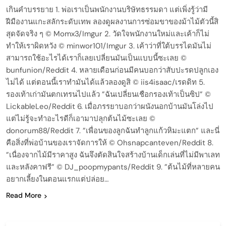
เกินคำบรรยาย 1. พ่อเราเป็นพนักงานบริษัทธรรมดา แต่เพิ่งรู้ว่ามี
ฝีมืองานแกะสลักระดับเทพ ลองดูผลงานการซ่อมขาของม้าไม้ตัวนี้สิ
สุดจัดจริง ๆ © Momx3/Imgur 2. วัดใจพนักงานใหม่และเค้าก็ไม่
ทำให้เราผิดหวัง © minwor101/Imgur 3. เค้าว่าที่ใต้บรรไดมันไม่
สามารถใช้อะไรได้เราก็เลยเปลี่ยนมันเป็นแบบนี้ซะเลย ©
bunfunion/Reddit 4. หลายเดือนก่อนมีคนบอกว่าสับปะรดปลูกเอง
ไม่ได้ แต่ตอนนี้เราทำมันได้แล้วลองดูสิ © iis4isaac/เรดดิท 5.
รองเท้าเก่ามันตกเทรนไปแล้ว ”ฉันเปลี่ยนเชือกรองเท้าเป็นซิป” ©
LickableLeo/Reddit 6. เมื่อภรรยาบอกว่าผนังนอกบ้านมันโล่งไป
แต่ไม่รู้จะทำอะไรดีก็เอามาปลุกต้นไม้ซะเลย ©
donorum88/Reddit 7. ”เพื่อนของลูกฉันทำลูกแก้วหิมะแตก” และนี่
คือสิ่งที่พ่อบ้านของเราจัดการให้ © Ohsnapcanteven/Reddit 8.
”เนื่องจากไม้มีราคาสูง ฉันจึงตัดสินใจสร้างบ้านเด็กเล่นที่ไม่มีพาเลท
และหลังคาฟรี” © DJ_poopmypants/Reddit 9. ”ต้นไม้ที่หลายคน
อยากเลี้ยงในตอนแรกแต่ปล่อย…
Read More