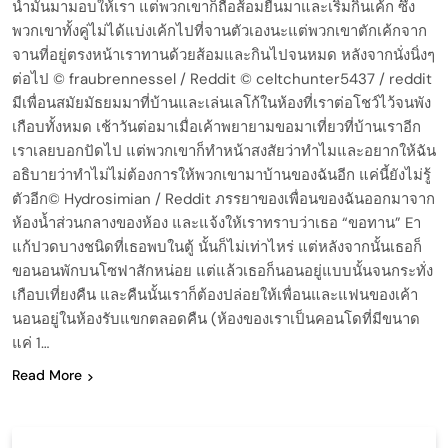
นำมันมามอบให้เรา แต่พวกเขาก็ถือส้อมยื่นมาและเริ่มกินเค้ก ซึ่ง
พวกเขาทั้งคู่ไม่ได้แบ่งเค้กไปที่จานตัวเองนะแต่พวกเขาตักเค้กจาก
จานที่อยู่ตรงหน้าเราทานด้วยส้อมและกินไปจนหมด หลังจากนั่งนิ่งๆ
ต่อไป © fraubrennessel / Reddit © celtchunter5437 / reddit
มีเพื่อนสมัยมัธยมมาที่บ้านและเล่นเลโก้ในห้องที่เราต่อโชว์ไว้จนพัง
เกือบทั้งหมด เช้าวันต่อมาเมื่อเค้าพยายามขอมาเที่ยวที่บ้านเราอีก
เราเลยบอกปัดไป แต่พวกเขาก็ทำหน้าสงสัยว่าทำไมและอยากให้ฉัน
อธิบายว่าทำไม่ไม่ต้องการให้พวกเขามาบ้านของฉันอีก แค่นี้ยังไม่รู้
ตัวอีก© Hydrosimian / Reddit ภรรยาของเพื่อนของฉันออกมาจาก
ห้องน้ำส่วนกลางของห้อง และแจ้งให้เราทราบว่าเธอ “ขอทาน” Eา
แก้ปวดบางชนิดที่เธอพบในตู้ นั้นก็ไม่เท่าไหร่ แต่หลังจากนั้นเธอก็
ขอนอนพักบนโซฟาสักหน่อย แต่แล้วเธอก็นอนอยู่แบบนั้นจนกระทั่ง
เกือบเที่ยงคืน และคืนนั้นเราก็ต้องปล่อยให้เพื่อนและแฟนของเค้า
นอนอยู่ในห้องรับแขกตลอดคืน (ห้องของเราเป็นคอนโดที่มีขนาด
แค่ 1…
Read More