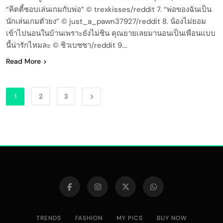
“คิตตี้ชอบเล่นเกมกับพ่อ” © trexkisses/reddit 7. “พ่อของฉันเป็น
นักเล่นเกมตัวยง” © just_a_pawn37927/reddit 8. น้องไม่ยอม
เข้าไปนอนในบ้านเพราะยังไม่ชิน คุณยายเลยมานอนเป็นเพื่อนแบบ
นี้น่ารักไหมละ © ชิวเบซซา/reddit 9….
Read More
1
2
3
TRENDS
FASHION
MY PICS
BUY NOW