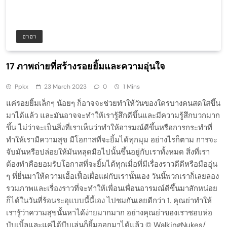
ฮาฮา
17 ภาพถ่ายที่สร้างรอยยิ้มและความอุ่นใจ
Ppkx
23 March 2023
0
1 Mins
แค่รอยยิ้มเล็กๆ น้อยๆ ก็อาจจะช่วยทำให้วันของใครบางคนสดใสขึ้น
มาได้แล้ว และมันอาจจะทำให้เรารู้สึกดีขึ้นและมีความรู้สึกบวกมาก
ขึ้น ไม่ว่าจะเป็นสิ่งที่เราเห็นว่าทำให้อารมณ์ดีขึ้นหรือการกระทำที่
ทำให้เรามีความสุข มีโอกาสที่จะยิ้มได้ทุกมุม อย่างไรก็ตาม การจะ
จับมันหรือปล่อยให้มันหลุดมือไปนั้นขึ้นอยู่กับเราทั้งหมด สิ่งที่เรา
ต้องทำคือยอมรับโอกาสที่จะยิ้มได้ทุกเมื่อที่มีเรื่องราวดีดีหรือมืออุ่น
ๆ ที่ยื่นมาให้ความเอื้อเฟื้อเผื่อแผ่กับเรานั้นเอง วันนี้พวกเราก็เลยลอง
รวมภาพและเรื่องราวที่จะทำให้เพื่อนเพื่อนอารมณ์ดีขึ้นมาสักหน่อย
ก็ได้ในวันที่ร้อนระอุแบบนี้นี้เอง ไปชมกันเลยดีกว่า 1. คุณย่าทำให้
เรารู้ว่าความสุขนั้นหาได้ง่ายมากมาก อย่างคุณย่าของเราชอบห่อ
บับเบิ้ลและแค่ได้บีบเล่นก็ยิ้มออกมาได้แล้ว © WalkingNukes/