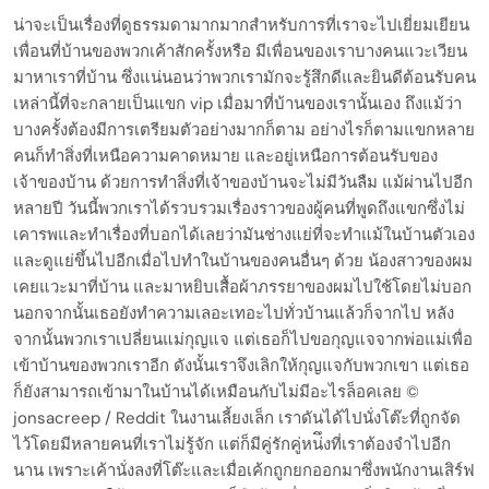
น่าจะเป็นเรื่องที่ดูธรรมดามากมากสำหรับการที่เราจะไปเยี่ยมเยียน
เพื่อนที่บ้านของพวกเค้าสักครั้งหรือ มีเพื่อนของเราบางคนแวะเวียน
มาหาเราที่บ้าน ซึ่งแน่นอนว่าพวกเรามักจะรู้สึกดีและยินดีต้อนรับคน
เหล่านี้ที่จะกลายเป็นแขก vip เมื่อมาที่บ้านของเรานั้นเอง ถึงแม้ว่า
บางครั้งต้องมีการเตรียมตัวอย่างมากก็ตาม อย่างไรก็ตามแขกหลาย
คนก็ทำสิ่งที่เหนือความคาดหมาย และอยู่เหนือการต้อนรับของ
เจ้าของบ้าน ด้วยการทำสิ่งที่เจ้าของบ้านจะไม่มีวันลืม แม้ผ่านไปอีก
หลายปี วันนี้พวกเราได้รวบรวมเรื่องราวของผู้คนที่พูดถึงแขกซึ่งไม่
เคารพและทำเรื่องที่บอกได้เลยว่ามันช่างแย่ที่จะทำแม้ในบ้านตัวเอง
และดูแย่ขึ้นไปอีกเมื่อไปทำในบ้านของคนอื่นๆ ด้วย น้องสาวของผม
เคยแวะมาที่บ้าน และมาหยิบเสื้อผ้าภรรยาของผมไปใช้โดยไม่บอก
นอกจากนั้นเธอยังทำความเลอะเทอะไปทั่วบ้านแล้วก็จากไป หลัง
จากนั้นพวกเราเปลี่ยนแม่กุญแจ แต่เธอก็ไปขอกุญแจจากพ่อแม่เพื่อ
เข้าบ้านของพวกเราอีก ดังนั้นเราจึงเลิกให้กุญแจกับพวกเขา แต่เธอ
ก็ยังสามารถเข้ามาในบ้านได้เหมือนกับไม่มีอะไรล็อคเลย ©
jonsacreep / Reddit ในงานเลี้ยงเล็ก เราดันได้ไปนั่งโต๊ะที่ถูกจัด
ไว้โดยมีหลายคนที่เราไม่รู้จัก แต่ก็มีคู่รักคู่หน่ึงที่เราต้องจำไปอีก
นาน เพราะเค้านั่งลงที่โต๊ะและเมื่อเค้กถูกยกออกมาซึ่งพนักงานเสิร์ฟ