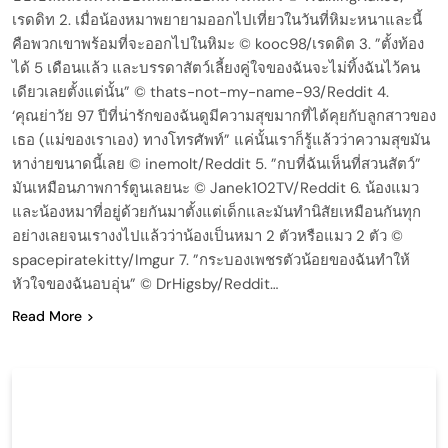
เรดดิท 2. เมื่อน้องหมาพยายามออกไปเที่ยวในวันที่หิมะหนาและนี้
คือพวกเขาพร้อมที่จะออกไปในหิมะ © kooc98/เรดดิต 3. ”ตั้งท้อง
ได้ 5 เดือนแล้ว และบรรดาสัตว์เลี้ยงคู่ใจของฉันจะไม่ทิ้งฉันไว้คน
เดียวเลยตั้งแต่นั้น” © thats-not-my-name-93/Reddit 4.
‘คุณย่าวัย 97 ปีที่น่ารักของฉันดูมีความสุขมากที่ได้คุยกับลูกสาวของ
เธอ (แม่ของเราเอง) ทางโทรศัพท์” แค่นั้นเราก็รู้แล้วว่าความสุขมัน
หาง่ายขนาดนี้เลย © inemolt/Reddit 5. ”กบที่ฉันเห็นที่สวนสัตว์”
มันเหมือนภาพการ์ตูนเลยนะ © Janek102TV/Reddit 6. น้องแมว
และน้องหมาที่อยู่ด้วยกันมาตั้งแต่เด็กและมันทำนิสัยเหมือนกันทุก
อย่างเลยจนเรางงไปแล้วว่าน้องเป็นหมา 2 ตัวหรือแมว 2 ตัว ©
spacepiratekitty/Imgur 7. ”กระบองเพชรตัวน้อยของฉันทำให้
หัวใจของฉันอบอุ่น” © DrHigsby/Reddit…
Read More