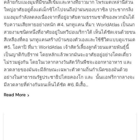
คล้ายกับแมงมุมที่มีขนสีเข้มและหางที่ยาวมาก ไพรเมตเหล่านี้ส่วน
ใหญ่อาศัยอยู่ตั้งแต่เม็กซิโกไปจนถึงป่าฝนของบราซิล ประชากรลิง
แมงมุมกำลังลดลงเนื่องจากที่อยู่อาศัยตามธรรมชาติของพวกมันได้
รับความเสียหายอย่างหนัก #4. นกทูแคน ที่มา: WorldAtlas เป็นนก
สวยงามชนิดหนึ่งที่อาศัยอยู่ในทวีปอเมริกาใต้ เห็นได้ชัดเจนด้วยขน
สีเหลืองที่คอ นกทูแคนสร้างบ้านของตัวเองและใช้ชีวิตแบบดูแรนเต
#5. โอคาปิ ที่มา: WorldAtlas เจ้าสัตว์เลี้ยงลูกด้วยนมสายพันธุ์นี้
เป็นญาติกับยีราฟ โดยหลักแล้วพวกมันจะอาศัยอยู่อย่างโดดเดี่ยว
ไม่รวมฝูงกัน โดยในเวลากลางวันสัตว์กินพืชจะออกหาอาหาร และ
ลวดลายของมันจะมีลักษณะเฉพาะตัวตามถิ่นกำเนิดของมันด้วย
อย่างในสาธารณรัฐประชาธิปไตยคองโก และ นั้นแอฟริกากลางจะ
มีลวดลายที่ต่างกันจนเห็นได้ชัด #6. ผีเสื้อ…
Read More