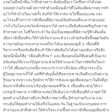
แถมไม่มีหน้าที่อะไรอีกต่างหาก ดังนั้นเมื่อเราโตขึ้นการได้ปลด
ปล่อยความกังวลด้วยการทำตัวเหมือนเด็กๆที่ไม่ต้องคิดมากอยากทำ
อะไรก็ทำบ้างในบางครั้ง มันก็ทำให้เราสบายใจขึ้นเยอะเลย และ
อะไรจะดีไปกว่าการมีเพื่อนที่มีอารมณ์ขันสักคนที่จะมาร่วมปล่อย
วางไปในโลกแห่งวัยเด็กของเราได้ เพราะเมื่อยิ่งต้องเผชิญกับความ
ท้าทายต่างๆ ในชีวิตประจำวัน นั่นเป็นเหตุผลที่มีความรู้สึกเติมเต็ม
เมื่อเรามีเพื่อนที่จะให้กำลังใจเราและหัวเราะด้วยกันเมื่อสิ้นสุดวันอัน
ยาวนานมันอาจจะหายากแต่ก็หาได้นะคุณลองดูสิ 3. เพื่อนที่มี
วิชาการหรือหลักคิดที่จะทำให้เราตัดสินใจได้อย่างถูกต้อง หรืออีก
นัยหนึ่งนั้นก็คือ “เพื่อนที่ปรึกษา” และเพื่อนคนนั้นก็คือคนที่เป็นแรง
สนับสนุนให้เราแก้ปัญหาและช่วยให้คำแนะนำในการตัดสินใจแก่
เราได้ เพื่อนประเภทนี้อาจจะแก่กว่าเราเล็กน้อย หรืออาจจะเป็น
ผู้ใหญ่มากมากก็ได้ แต่ที่สำคัญนั้นก็คือพวกเขาจะยินดีแบ่งปันความ
รู้ของ พวกเขา และรู้หลักการวิธีการฟังและพูดเพื่อสอนเราในสิ่งที่ถูก
ต้องจากสิ่งที่พวกเขาเรียนรู้มาตลอดชีวิต 4. เพื่อนที่จะช่วยให้เรา
บรรลุเป้าหมาย การศึกษาแสดงให้เห็นว่าการมีเพื่อนที่ทำงานทำให้
คุณทำงานได้อย่างมีประสิทธิภาพมากขึ้น มีส่วนร่วมกับงาน และ
กระตุ้นให้คุณทำงานให้เสร็จในแต่ละวัน ในฐานะปัจเจกบุคคล การ
ทำงานและทำสิ่งต่างๆ ให้สำเร็จจะง่ายขึ้นหากเรามีเพื่อนอยู่เคียงข้าง