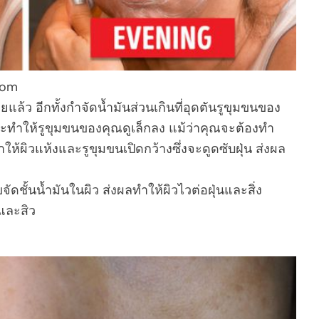
com
แล้ว อีกทั้งกำจัดน้ำมันส่วนเกินที่อุดตันรูขุมขนของ
ละทำให้รูขุมขนของคุณดูเล็กลง แม้ว่าคุณจะต้องทำ
ห้ผิวแห้งและรูขุมขนเปิดกว้างซึ่งจะดูดซับฝุ่น ส่งผล
ัดชั้นน้ำมันในผิว ส่งผลทำให้ผิวไวต่อฝุ่นและสิ่ง
และสิว