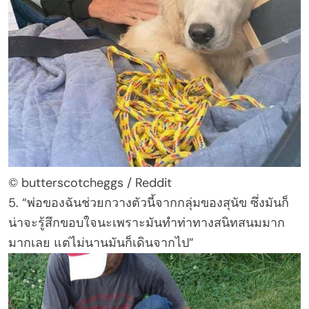
© butterscotcheggs / Reddit
5. “พ่อของฉันช่วยกวางตัวนี้จากกลุ่มของสุนัข ซึ่งมันก็
น่าจะรู้สึกขอบใจนะเพราะมันทำท่าทางสนิทสนมมาก
มากเลย แต่ไม่นานมันก็เดินจากไป”