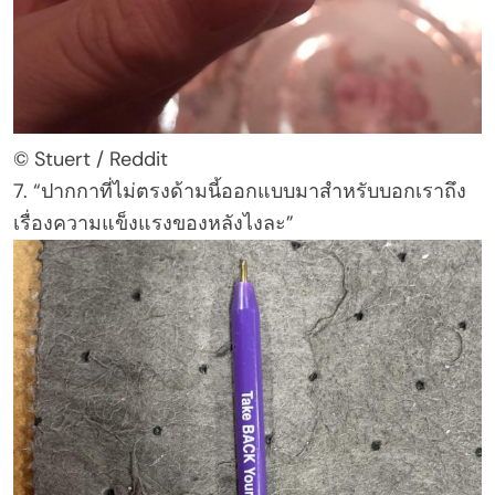
© Stuert / Reddit
7. “ปากกาที่ไม่ตรงด้ามนี้ออกแบบมาสำหรับบอกเราถึง
เรื่องความแข็งแรงของหลังไงละ”