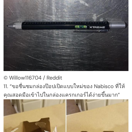
© Willow116704 / Reddit
11. “ขอชื่นชมกล่องป๊อปเปิดแบบใหม่ของ Nabisco ที่ให้
คุณสอดมือเข้าไปในกล่องแครกเกอร์ได้ง่ายขึ้นมาก”