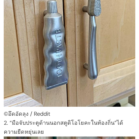
©อึดอัดลุง / Reddit
2. “มือจับประตูด้านนอกสตูดิโอโยคะในท้องถิ่น”ได้
ความยืดหยุ่นเลย