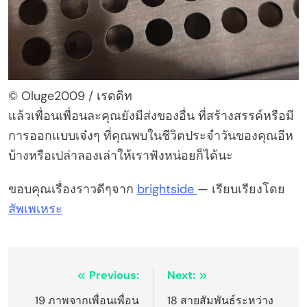
© Oluge2009 / เรดดิท
แล้วเพื่อนเพื่อนละคุณยังมีส่งของอื่น ที่สร้างสรรค์หรือมี
การออกแบบเจ๋งๆ ที่คุณพบในชีวิตประจำวันของคุณอีห
บ้างหรือเปล่าลองเล่าให้เราฟังหน่อยก็ได้นะ
ขอบคุณเรื่องราวดีๆจาก
brightside
— เรียบเรียงโดย
สัพเพเหระ
Post
Previous:
Next:
navigation
19 ภาพจากเพื่อนเพื่อน
18 สายสัมพันธ์ระหว่าง