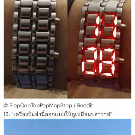
© PlopCopTopPopMopStop / Reddit
13. “เครื่องบินลำนี้ออกแบบให้ดูเหมือนปลาวาฬ”