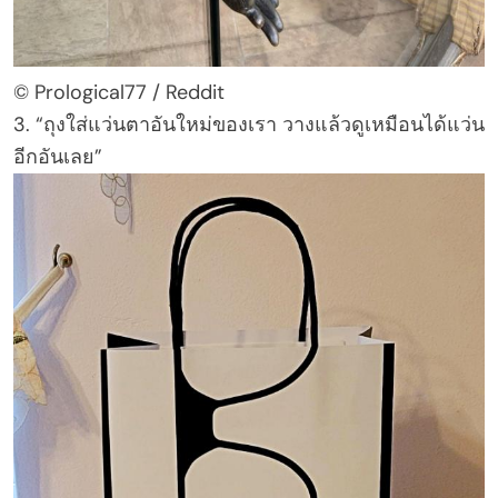
© Prological77 / Reddit
3. “ถุงใส่แว่นตาอันใหม่ของเรา วางแล้วดูเหมือนได้แว่น
อีกอันเลย”