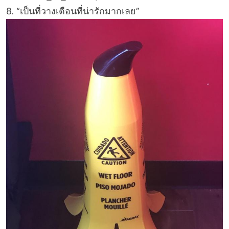
8. “เป็นที่วางเตือนที่น่ารักมากเลย”