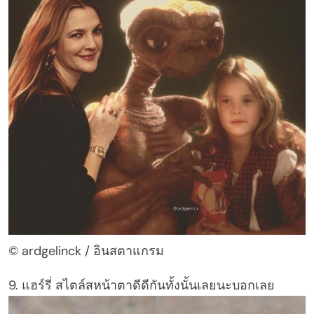
© ardgelinck / อินสตาแกรม
9. แฮร์รี่ สไตล์สหน้าตาดีดีกันทั้งนั้นเลยนะบอกเลย