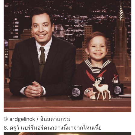
© ardgelinck / อินสตาแกรม
8. ดรูว์ แบร์รี่มอร์คนกลางนี้มาจากไหนเนี้ย