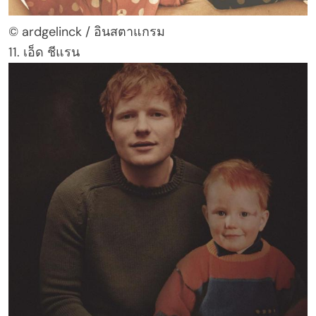
© ardgelinck / อินสตาแกรม
11. เอ็ด ชีแรน